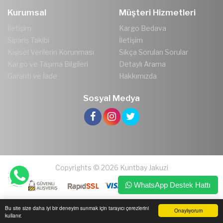
Kurumsal
Müşteri Hizmetleri
İletişim
Kargo Bedava
Sipariş Takibi
İletişim
Kişisel Verilerin Korunması
Sıkça Sorulan Sorular
Kargo ve Taşıma Bilgileri
Detaylı Arama
Garanti ve İade
Hakkımızda
Sosyal Medya
Copyrights © 2026 Kuntbay Jakuzi
WhatsApp Destek Hattı
Bu site size daha iyi bir deneyim sunmak için tarayıcı çerezlerini
Onaylıyorum
kullanır.
Ana Sayfa
Üye Girişi
Sepetim
Sipariş Takibi
İletişim