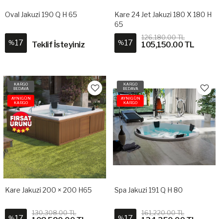
Oval Jakuzi 190 Q H 65
Kare 24 Jet Jakuzi 180 X 180 H
65
126,180.00 TL
17
17
%
%
Teklif İsteyiniz
105,150.00 TL
KARGO
KARGO
BEDAVA
BEDAVA
AYNIGÜN
AYNIGÜN
KARGO
KARGO
Kare Jakuzi 200 × 200 H65
Spa Jakuzi 191 Q H 80
130,308.00 TL
161,220.00 TL
17
17
%
%