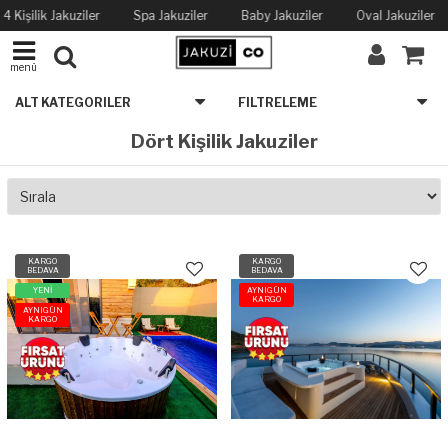
4 Kişilik Jakuziler
Spa Jakuziler
Baby Jakuziler
Oval Jakuziler
menü
ALT KATEGORILER
FILTRELEME
Dört Kişilik Jakuziler
KARGO
KARGO
BEDAVA
BEDAVA
YENİ
AYNIGÜN
KARGO
AYNIGÜN
KARGO