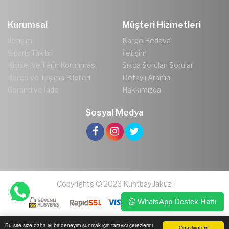
Kurumsal
Müşteri Hizmetleri
İletişim
Kargo Bedava
Sipariş Takibi
İletişim
Kişisel Verilerin Korunması
Sıkça Sorulan Sorular
Kargo ve Taşıma Bilgileri
Detaylı Arama
Garanti ve İade
Hakkımızda
Sosyal Medya
Copyrights © 2026 Kuntbay Jakuzi
WhatsApp Destek Hattı
Bu site size daha iyi bir deneyim sunmak için tarayıcı çerezlerini
Onaylıyorum