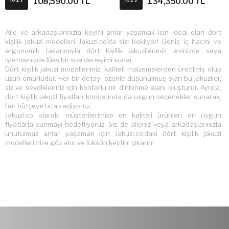
108,590.00 TL
134,350.00 TL
Aile ve arkadaşlarınızla keyifli anlar yaşamak için ideal olan dört
kişilik jakuzi modelleri
Jakuzi.co
'da sizi bekliyor! Geniş iç hacmi ve
ergonomik tasarımıyla dört kişilik jakuzilerimiz, evinizde veya
işletmenizde lüks bir spa deneyimi sunar.
Dört kişilik jakuzi modellerimiz, kaliteli malzemelerden üretilmiş olup
uzun ömürlüdür. Her bir detayı özenle düşünülmüş olan bu jakuziler,
siz ve sevdikleriniz için konforlu bir dinlenme alanı oluşturur. Ayrıca,
dört kişilik jakuzi
fiyatları konusunda da uygun seçenekler sunarak,
her bütçeye hitap ediyoruz.
Jakuzi.co olarak, müşterilerimize en kaliteli ürünleri en uygun
fiyatlarla sunmayı hedefliyoruz. Siz de aileniz veya arkadaşlarınızla
unutulmaz anlar yaşamak için Jakuzi.co'daki dört kişilik jakuzi
modellerimize göz atın ve lüksün keyfini çıkarın!