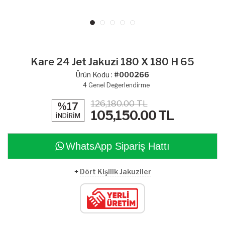
Kare 24 Jet Jakuzi 180 X 180 H 65
Ürün Kodu :
#000266
4
Genel Değerlendirme
126,180.00 TL
%17
105,150.00
TL
İNDİRİM
WhatsApp Sipariş Hattı
+
Dört Kişilik Jakuziler