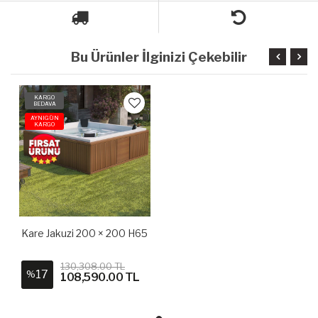
Bu Ürünler İlginizi Çekebilir
KARGO
BEDAVA
AYNIGÜN
KARGO
Kare Jakuzi 200 × 200 H65
130,308.00 TL
17
%
108,590.00 TL