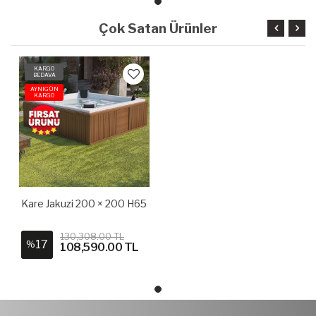
Çok Satan Ürünler
KARGO
BEDAVA
AYNIGÜN
KARGO
Kare Jakuzi 200 × 200 H65
130,308.00 TL
17
%
108,590.00 TL