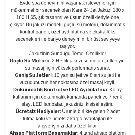
Evde spa deneyimini yaşamak isteyenler için
mükemmel bir seçenek olan Kare 24 Jet Jakuzi 180 x
180 H 65, şık tasarımı ve üstün özellikleriyle öne
çıkıyor. Bu jakuzi modeli, güçlü su motoru, dokunmatik
kontrol paneli, özel aydınlatma ve ekstra lüks
seçenekleri ile banyo deneyimini bir üst seviyeye
taşıyor.
Jakuzinin Sunduğu Temel Özellikler
Güçlü Su Motoru
: 2 HP'lik jakuzi su motoru, etkileyici
su masajı için yüksek performans sunar.
Geniş Su Jetleri
: 10 yan su jeti ve 8 sırt su jeti ile
vücudunuzun her noktasına özel masaj keyfi.
Dokunmatik Kontrol ve LED Aydınlatma
: Kolay
kullanım için dokunmatik kumanda paneli ve 7 renk
slayt LED lambalar, jakuzinizi kişiselleştirir.
Ücretsiz Hediyeler
: Ürünle birlikte gelen 2 adet
tutma kolu ve ücretsiz kargo avantajları ile
alışverişinizi daha özel kılar.
Ahşap Platform Basamaklar
: 4 taraf ahşap platform