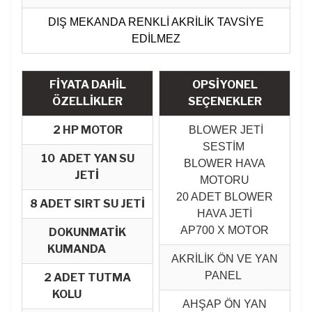
DIŞ MEKANDA RENKLİ AKRİLİK TAVSİYE
EDİLMEZ
FİYATA DAHİL
OPSİYONEL
ÖZELLİKLER
SEÇENEKLER
2 HP MOTOR
BLOWER JETİ
SESTİM
10 ADET YAN SU
BLOWER HAVA
JETİ
MOTORU
20 ADET BLOWER
8 ADET SIRT SU JETİ
HAVA JETİ
AP700 X MOTOR
DOKUNMATİK
KUMANDA
AKRİLİK ÖN VE YAN
PANEL
2 ADET TUTMA
KOLU
AHŞAP ÖN YAN