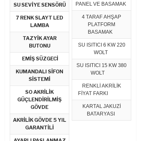
PANEL VE BASAMAK
SU SEVİYE SENSÖRÜ
4 TARAF AHŞAP
7 RENK SLAYT LED
PLATFORM
LAMBA
BASAMAK
TAZYİK AYAR
SU ISITICI 6 KW 220
BUTONU
WOLT
EMİŞ SÜZGECİ
SU ISITICI 15 KW 380
KUMANDALI SİFON
WOLT
SİSTEMİ
RENKLİ AKRİLİK
SO AKRİLİK
FİYAT FARKI
GÜÇLENDİRİLMİŞ
KARTAL JAKUZİ
GÖVDE
BATARYASI
AKRİLİK GÖVDE 5 YIL
GARANTİLİ
AYARLI PASLANMAZ