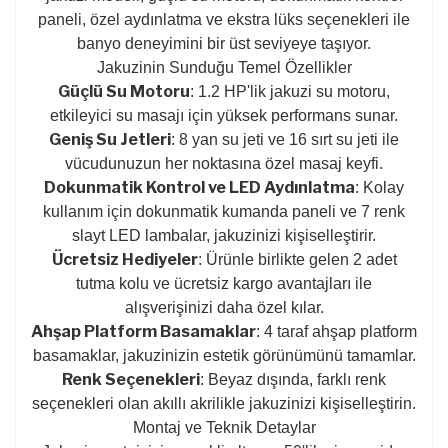
paneli, özel aydınlatma ve ekstra lüks seçenekleri ile
banyo deneyimini bir üst seviyeye taşıyor.
Jakuzinin Sunduğu Temel Özellikler
Güçlü Su Motoru
: 1.2 HP'lik jakuzi su motoru,
etkileyici su masajı için yüksek performans sunar.
Geniş Su Jetleri
: 8 yan su jeti ve 16 sırt su jeti ile
vücudunuzun her noktasına özel masaj keyfi.
Dokunmatik Kontrol ve LED Aydınlatma
: Kolay
kullanım için dokunmatik kumanda paneli ve 7 renk
slayt LED lambalar, jakuzinizi kişiselleştirir.
Ücretsiz Hediyeler
: Ürünle birlikte gelen 2 adet
tutma kolu ve ücretsiz kargo avantajları ile
alışverişinizi daha özel kılar.
Ahşap Platform Basamaklar
: 4 taraf ahşap platform
basamaklar, jakuzinizin estetik görünümünü tamamlar.
Renk Seçenekleri
: Beyaz dışında, farklı renk
seçenekleri olan akıllı akrilikle jakuzinizi kişiselleştirin.
Montaj ve Teknik Detaylar