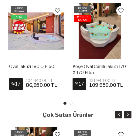
KARGO
KARGO
BEDAVA
BEDAVA
YENİ
AYNIGÜN
KARGO
Oval Jakuzi 180 Q H 60
Köşe Oval Camlı Jakuzi 170
X 170 H 65
104,340.00 TL
131,940.00 TL
17
17
%
%
86,950.00 TL
109,950.00 TL
Çok Satan Ürünler
KARGO
KARGO
BEDAVA
BEDAVA