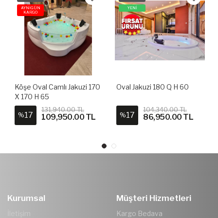
AYNIGÜN
YENİ
KARGO
Köşe Oval Camlı Jakuzi 170
Oval Jakuzi 180 Q H 60
X 170 H 65
131,940.00 TL
104,340.00 TL
17
17
%
%
109,950.00 TL
86,950.00 TL
Kurumsal
Müşteri Hizmetleri
İletişim
Kargo Bedava