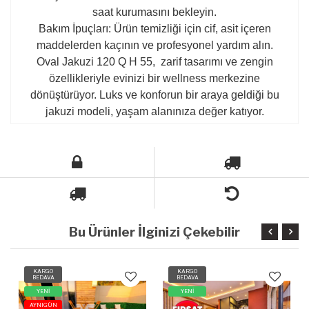
saat kurumasını bekleyin.
Bakım İpuçları: Ürün temizliği için cif, asit içeren
maddelerden kaçının ve profesyonel yardım alın.
Oval Jakuzi 120 Q H 55,
zarif tasarımı ve zengin
özellikleriyle evinizi bir wellness merkezine
dönüştürüyor. Luks ve konforun bir araya geldiği bu
jakuzi modeli, yaşam alanınıza değer katıyor.
Bu Ürünler İlginizi Çekebilir
KARGO
KARGO
BEDAVA
BEDAVA
YENİ
YENİ
AYNIGÜN