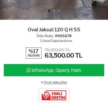
Oval Jakuzi 120 Q H 55
Ürün Kodu :
#000278
2
Genel Değerlendirme
76,200.00 TL
%17
63,500.00
TL
İNDİRİM
WhatsApp Sipariş Hattı
+
Oval Jakuziler