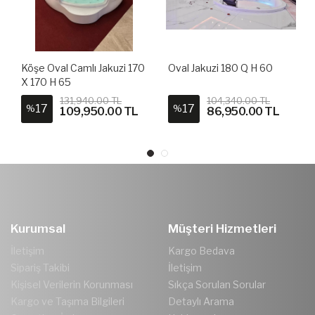
Köşe Oval Camlı Jakuzi 170
Oval Jakuzi 180 Q H 60
X 170 H 65
131,940.00 TL
104,340.00 TL
17
17
%
%
109,950.00 TL
86,950.00 TL
Kurumsal
Müşteri Hizmetleri
İletişim
Kargo Bedava
Sipariş Takibi
İletişim
Kişisel Verilerin Korunması
Sıkça Sorulan Sorular
Kargo ve Taşıma Bilgileri
Detaylı Arama