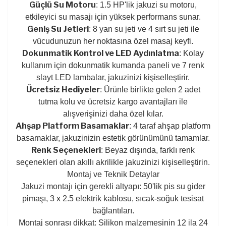
Güçlü Su Motoru
: 1.5 HP'lik jakuzi su motoru,
etkileyici su masajı için yüksek performans sunar.
Geniş Su Jetleri
: 8 yan su jeti ve 4 sırt su jeti ile
vücudunuzun her noktasına özel masaj keyfi.
Dokunmatik Kontrol ve LED Aydınlatma
: Kolay
kullanım için dokunmatik kumanda paneli ve 7 renk
slayt LED lambalar, jakuzinizi kişiselleştirir.
Ücretsiz Hediyeler
: Ürünle birlikte gelen 2 adet
tutma kolu ve ücretsiz kargo avantajları ile
alışverişinizi daha özel kılar.
Ahşap Platform Basamaklar
: 4 taraf ahşap platform
basamaklar, jakuzinizin estetik görünümünü tamamlar.
Renk Seçenekleri
: Beyaz dışında, farklı renk
seçenekleri olan akıllı akrilikle jakuzinizi kişiselleştirin.
Montaj ve Teknik Detaylar
Jakuzi montajı için gerekli altyapı: 50'lik pis su gider
pimaşı, 3 x 2.5 elektrik kablosu, sıcak-soğuk tesisat
bağlantıları.
Montaj sonrası dikkat: Silikon malzemesinin 12 ila 24