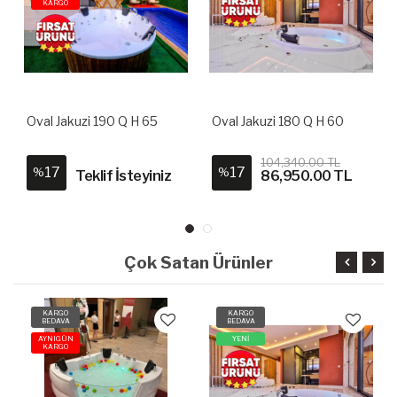
KARGO
Oval Jakuzi 190 Q H 65
Oval Jakuzi 180 Q H 60
104,340.00 TL
17
17
%
%
Teklif İsteyiniz
86,950.00 TL
Çok Satan Ürünler
KARGO
KARGO
BEDAVA
BEDAVA
AYNIGÜN
YENİ
KARGO