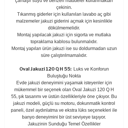
çamaşir suyu ve benzeri maddeler kullanmaktan
çekinin.
Tıkanmış giderler için kullanılan lavabo aç gibi
malzemeler jakuzi giderini açmak için kesinlikle
dökülmemelidir.
Montaj yapılacak jakuzi için sigorta ve mutlaka
topraklama kablosu bulunmalıdır.
Montaj yapılan ürün jakuzi ise su doldurmadan uzun
süre çalıştırılmamalıdır.
Oval Jakuzi 120 Q H 55:
Luks ve Konforun
Buluştuğu Nokta
Evde jakuzi deneyimini yaşamak isteyenler için
mükemmel bir seçenek olan
Oval Jakuzi 120 Q H
55,
şık tasarımı ve üstün özellikleriyle öne çıkıyor. Bu
jakuzi modeli, güçlü su motoru, dokunmatik kontrol
paneli, özel aydınlatma ve ekstra lüks seçenekleri ile
banyo deneyimini bir üst seviyeye taşıyor.
Jakuzinin Sunduğu Temel Özellikler