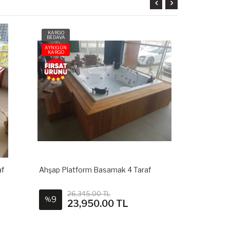
KARGO
KARGO
BEDAVA
BEDAVA
AYNIGÜN
AYNIGÜN
KARGO
KARGO
af
Ahşap Platform Basamak 4 Taraf
Su Isıtıcı 15
26,345.00 TL
14,7
9
5
%
%
23,950.00 TL
14,