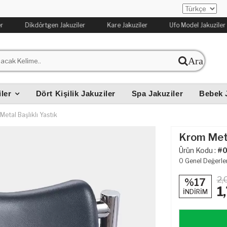
Dikdörtgen Jakuziler
Kare Jakuziler
Ufo Model Jakuziler
Ara
iler
Dört Kişilik Jakuziler
Spa Jakuziler
Bebek 
etal Başlıklı Yastık
Krom Meta
Ürün Kodu :
#
0
Genel Değerle
2,
%17
1
İNDİRİM