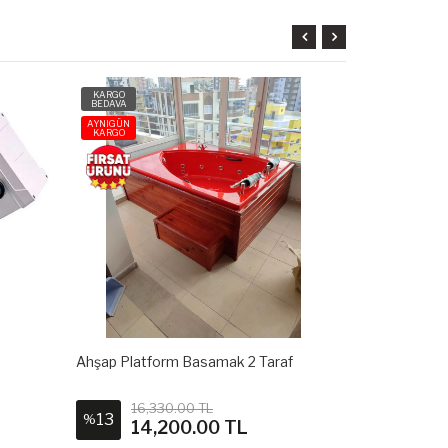
KARGO
KARGO
BEDAVA
BEDAVA
AYNIGÜN
AYNIGÜN
KARGO
KARGO
Ahşap Platform Basamak 2 Taraf
Jakuzi Alt H
16,330.00 TL
26,0
13
13
%
%
14,200.00 TL
22,