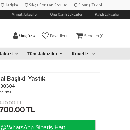
İletişim
Sıkça Sorulan Sorular
Sipariş Takibi
Armut Jakuziler
Önü Camlı Jakuziler
Kalpli Jakuziler
Giriş Yap
Favorilerim
Sepetim [
0
]
Jakuzi
Tüm Jakuziler
Küvetler
l Başlıklı Yastık
000304
ndirme
040.00 TL
,700.00
TL
WhatsApp Sipariş Hattı