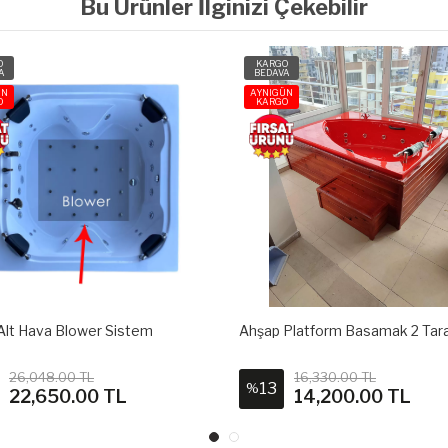
Bu Ürünler İlginizi Çekebilir
O
KARGO
A
BEDAVA
ÜN
AYNIGÜN
O
KARGO
 Alt Hava Blower Sistem
Ahşap Platform Basamak 2 Tar
26,048.00 TL
16,330.00 TL
13
%
22,650.00 TL
14,200.00 TL