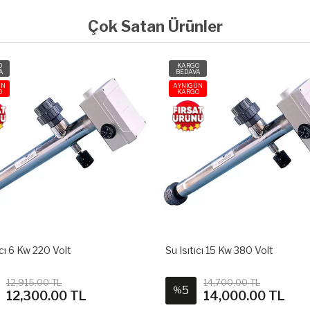
Çok Satan Ürünler
O
KARGO
A
BEDAVA
ÜN
AYNIGÜN
O
KARGO
ıcı 6 Kw 220 Volt
Su Isıtıcı 15 Kw 380 Volt
12,915.00 TL
14,700.00 TL
5
%
12,300.00 TL
14,000.00 TL