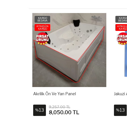
KARGO
KARG
BEDAVA
BEDAV
AYNIGÜN
AYNIG
KARGO
KARG
Akrilik Ön Ve Yan Panel
Jakuzi
9,257.00 TL
13
13
%
%
L
8,050.00 TL