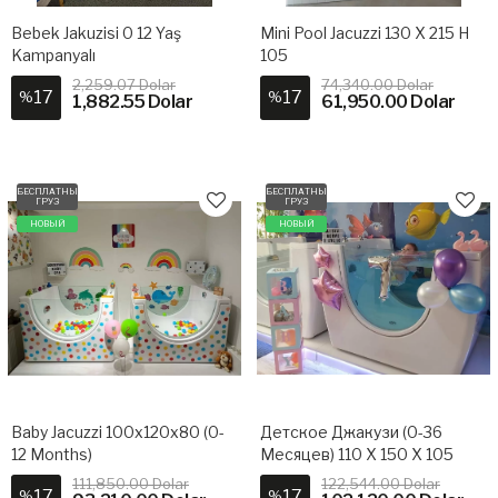
Bebek Jakuzisi 0 12 Yaş
Mini Pool Jacuzzi 130 X 215 H
Kampanyalı
105
2,259.07 Dolar
74,340.00 Dolar
17
17
%
%
1,882.55 Dolar
61,950.00 Dolar
БЕСПЛАТНЫЙ
БЕСПЛАТНЫЙ
ГРУЗ
ГРУЗ
НОВЫЙ
НОВЫЙ
Baby Jacuzzi 100x120x80 (0-
Детское Джакузи (0-36
12 Months)
Месяцев) 110 Х 150 Х 105
111,850.00 Dolar
122,544.00 Dolar
17
17
%
%