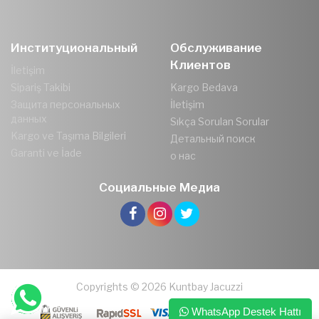
Институциональный
Обслуживание
Клиентов
İletişim
Sipariş Takibi
Kargo Bedava
Защита персональных
İletişim
данных
Sıkça Sorulan Sorular
Kargo ve Taşıma Bilgileri
Детальный поиск
Garanti ve İade
о нас
Социальные Медиа
Copyrights © 2026 Kuntbay Jacuzzi
WhatsApp Destek Hattı