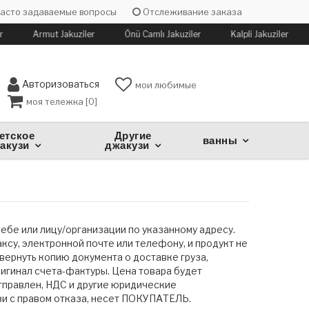
асто задаваемые вопросы
Отслеживание заказа
r
Armut Jakuziler
Önü Camlı Jakuziler
Kalpli Jakuziler
Авторизоваться
мои любимые
моя тележка [
0
]
етское
Другие
ванны
акузи
джакузи
ебе или лицу/организации по указанному адресу.
ксу, электронной почте или телефону, и продукт не
ернуть копию документа о доставке груза,
ригинал счета-фактуры. Цена товара будет
тправлен, НДС и другие юридические
зи с правом отказа, несет ПОКУПАТЕЛЬ.