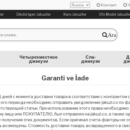
Контакт
Ч
ler
Dikdörtgen Jakuziler
Kare Jakuziler
Ufo Model Jakuzile
Ara
Четырехместное
Спа-
Д
джакузи
джакузи
дж
Garanti ve İade
 дней с момента доставки товара в соответствии с контрактом с
того периода необходимо отправить уведомление jakuzi.co по фа
тствующей статьи. При использовании этого права необходимо в
 лицу или ПОКУПАТЕЛЮ, был отправлен на jakuzi.co, а также о
олучения этих документов. Если оригинал счета-фактуры не о
ть возмещены. Стоимость доставки товара, возвращенного в свя