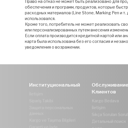
Право на отказ не может быть реализовано для про
обеспечения и программ, продуктов, которые быстр
расходных материалов (Line Stone, Marking Pen и т.
использовался.
Кроме того, потребитель не может реализовать сво
или персонализированных путем внесения изменени
Если оплата производится кредитной картой или а
карта была использована без его согласия и незак
уведомления о возражении.
Институциональный
Обслуживани
Клиентов
İletişim
Sipariş Takibi
Kargo Bedava
Защита персональных
İletişim
данных
Sıkça Sorulan Sorul
Kargo ve Taşıma Bilgileri
Детальный поиск
Garanti ve İade