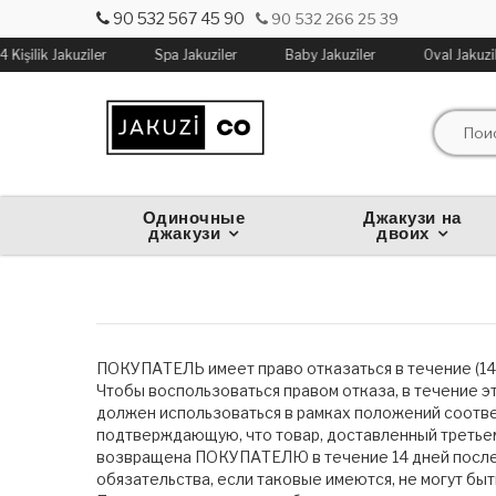
90 532 567 45 90
90 532 266 25 39
4 Kişilik Jakuziler
Spa Jakuziler
Baby Jakuziler
Oval Jakuzi
Одиночные
Джакузи на
джакузи
двоих
ПОКУПАТЕЛЬ имеет право отказаться в течение (14)
Чтобы воспользоваться правом отказа, в течение э
должен использоваться в рамках положений соотве
подтверждающую, что товар, доставленный третьему
возвращена ПОКУПАТЕЛЮ в течение 14 дней после п
обязательства, если таковые имеются, не могут бы