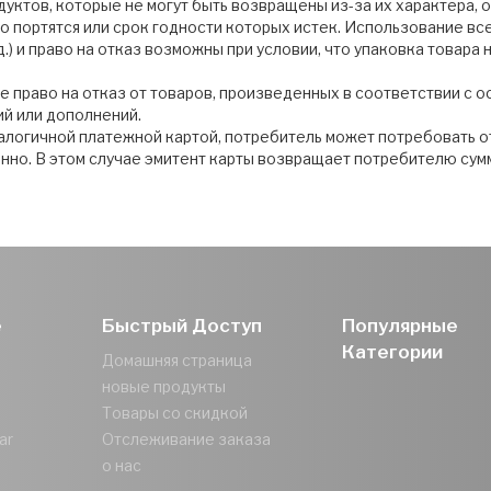
дуктов, которые не могут быть возвращены из-за их характера,
о портятся или срок годности которых истек. Использование вс
 д.) и право на отказ возможны при условии, что упаковка товара
е право на отказ от товаров, произведенных в соответствии с
й или дополнений.
налогичной платежной картой, потребитель может потребовать о
онно. В этом случае эмитент карты возвращает потребителю сум
е
Быстрый Доступ
Популярные
Категории
Домашняя страница
новые продукты
Товары со скидкой
ar
Отслеживание заказа
о нас