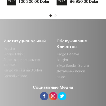
17
17
%
%
100,200.00 Dolar
86,950.00 Dolar
Институциональный
Обслуживание
Клиентов
İletişim
Sipariş Takibi
Kargo Bedava
Защита персональных
İletişim
данных
Sıkça Sorulan Sorular
Kargo ve Taşıma Bilgileri
Детальный поиск
Garanti ve İade
о нас
Социальные Медиа