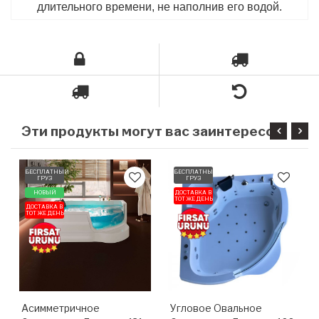
длительного времени, не наполнив его водой.
Э
ти продукты могут вас заинтересовать
БЕСПЛАТНЫЙ
БЕСПЛАТНЫЙ
ГРУЗ
ГРУЗ
НОВЫЙ
ДОСТАВКА В
ТОТ ЖЕ ДЕНЬ
ДОСТАВКА В
ТОТ ЖЕ ДЕНЬ
Асимметричное
Угловое Овальное