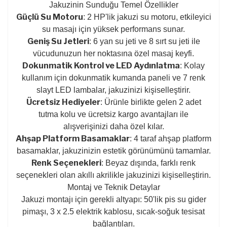
Jakuzinin Sunduğu Temel Özellikler
Güçlü Su Motoru
: 2 HP'lik jakuzi su motoru, etkileyici
su masajı için yüksek performans sunar.
Geniş Su Jetleri
: 6 yan su jeti ve 8 sırt su jeti ile
vücudunuzun her noktasına özel masaj keyfi.
Dokunmatik Kontrol ve LED Aydınlatma
: Kolay
kullanım için dokunmatik kumanda paneli ve 7 renk
slayt LED lambalar, jakuzinizi kişiselleştirir.
Ücretsiz Hediyeler
: Ürünle birlikte gelen 2 adet
tutma kolu ve ücretsiz kargo avantajları ile
alışverişinizi daha özel kılar.
Ahşap Platform Basamaklar
: 4 taraf ahşap platform
basamaklar, jakuzinizin estetik görünümünü tamamlar.
Renk Seçenekleri
: Beyaz dışında, farklı renk
seçenekleri olan akıllı akrilikle jakuzinizi kişiselleştirin.
Montaj ve Teknik Detaylar
Jakuzi montajı için gerekli altyapı: 50'lik pis su gider
pimaşı, 3 x 2.5 elektrik kablosu, sıcak-soğuk tesisat
bağlantıları.