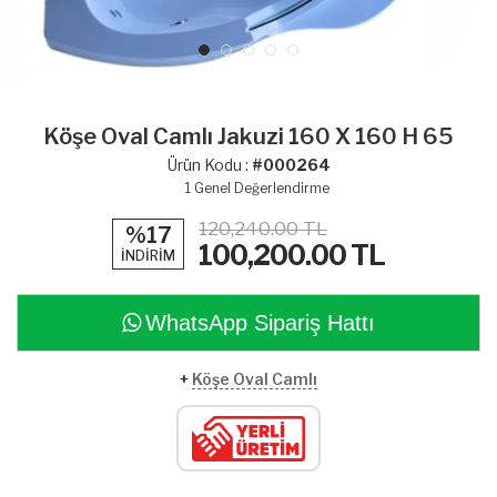
Köşe Oval Camlı Jakuzi 160 X 160 H 65
Ürün Kodu :
#000264
1
Genel Değerlendirme
120,240.00 TL
%17
100,200.00
TL
İNDİRİM
WhatsApp Sipariş Hattı
+
Köşe Oval Camlı