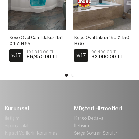
Köşe Oval Camlı Jakuzi 151
Köşe Oval Jakuzi 150 X 150
X 151 H 65
H 60
104,340.00 TL
98,400.00 TL
17
17
%
%
86,950.00 TL
82,000.00 TL
Kurumsal
Müşteri Hizmetleri
İletişim
Kargo Bedava
Sipariş Takibi
İletişim
Kişisel Verilerin Korunması
Sıkça Sorulan Sorular