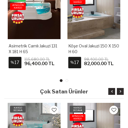
KARGO
AYNIGÜN
KARGO
Asimetrik Camlı Jakuzi 131
Köşe Oval Jakuzi 150 X 150
X 181 H 65
H 60
115,680.00 TL
98,400.00 TL
17
17
%
%
96,400.00 TL
82,000.00 TL
Çok Satan Ürünler
KARGO
KARGO
BEDAVA
BEDAVA
AYNIGÜN
KARGO