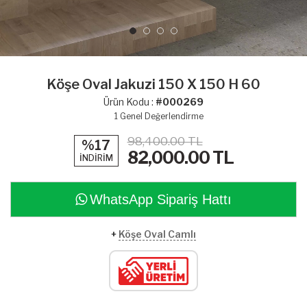
Köşe Oval Jakuzi 150 X 150 H 60
Ürün Kodu :
#000269
1
Genel Değerlendirme
98,400.00 TL
%17
82,000.00
TL
İNDİRİM
WhatsApp Sipariş Hattı
+
Köşe Oval Camlı