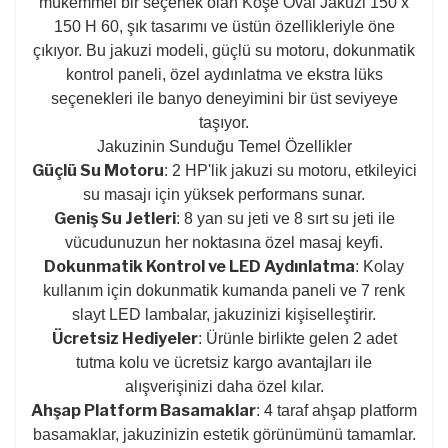
mükemmel bir seçenek olan Köşe Oval Jakuzi 150 x
150 H 60, şık tasarımı ve üstün özellikleriyle öne
çıkıyor. Bu jakuzi modeli, güçlü su motoru, dokunmatik
kontrol paneli, özel aydınlatma ve ekstra lüks
seçenekleri ile banyo deneyimini bir üst seviyeye
taşıyor.
Jakuzinin Sunduğu Temel Özellikler
Güçlü Su Motoru
: 2 HP'lik jakuzi su motoru, etkileyici
su masajı için yüksek performans sunar.
Geniş Su Jetleri
: 8 yan su jeti ve 8 sırt su jeti ile
vücudunuzun her noktasına özel masaj keyfi.
Dokunmatik Kontrol ve LED Aydınlatma
: Kolay
kullanım için dokunmatik kumanda paneli ve 7 renk
slayt LED lambalar, jakuzinizi kişiselleştirir.
Ücretsiz Hediyeler
: Ürünle birlikte gelen 2 adet
tutma kolu ve ücretsiz kargo avantajları ile
alışverişinizi daha özel kılar.
Ahşap Platform Basamaklar
: 4 taraf ahşap platform
basamaklar, jakuzinizin estetik görünümünü tamamlar.