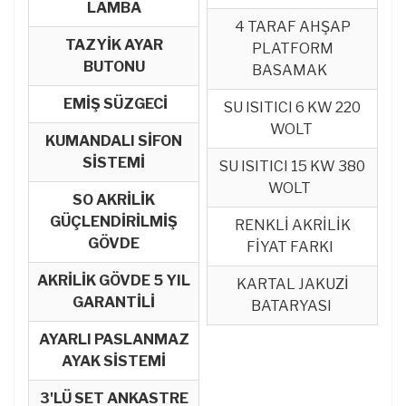
LAMBA
4 TARAF AHŞAP
TAZYİK AYAR
PLATFORM
BUTONU
BASAMAK
EMİŞ SÜZGECİ
SU ISITICI 6 KW 220
WOLT
KUMANDALI SİFON
SİSTEMİ
SU ISITICI 15 KW 380
WOLT
SO AKRİLİK
GÜÇLENDİRİLMİŞ
RENKLİ AKRİLİK
GÖVDE
FİYAT FARKI
AKRİLİK GÖVDE 5 YIL
KARTAL JAKUZİ
GARANTİLİ
BATARYASI
AYARLI PASLANMAZ
AYAK SİSTEMİ
3'LÜ SET ANKASTRE