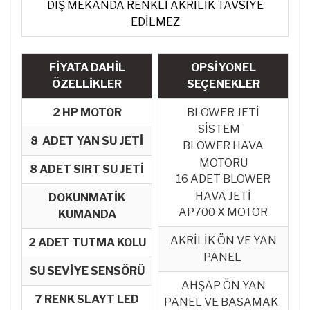
DIŞ MEKANDA RENKLİ AKRİLİK TAVSİYE
EDİLMEZ
FİYATA DAHİL
OPSİYONEL
ÖZELLİKLER
SEÇENEKLER
2 HP MOTOR
BLOWER JETİ
SİSTEM
8 ADET YAN SU JETİ
BLOWER HAVA
MOTORU
8 ADET SIRT SU JETİ
16 ADET BLOWER
HAVA JETİ
DOKUNMATİK
AP700 X MOTOR
KUMANDA
AKRİLİK ÖN VE YAN
2 ADET TUTMA KOLU
PANEL
SU SEVİYE SENSÖRÜ
AHŞAP ÖN YAN
7 RENK SLAYT LED
PANEL VE BASAMAK