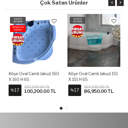
Çok Satan Ürünler
KARGO
KARGO
BEDAVA
BEDAVA
AYNIGÜN
KARGO
Köşe Oval Camlı Jakuzi 160
Köşe Oval Camlı Jakuzi 151
X 160 H 65
X 151 H 65
120,240.00 TL
104,340.00 TL
17
17
%
%
100,200.00 TL
86,950.00 TL