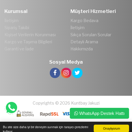
Kurumsal
Müşteri Hizmetleri
İletişim
Kargo Bedava
Sipariş Takibi
İletişim
Kişisel Verilerin Korunması
Sıkça Sorulan Sorular
Kargo ve Taşıma Bilgileri
Detaylı Arama
Garanti ve İade
Hakkımızda
Sosyal Medya
Copyrights © 2026 Kuntbay Jakuzi
WhatsApp Destek Hattı
Bu site size daha iyi bir deneyim sunmak için tarayıcı çerezlerini
Onaylıyorum
kullanır.