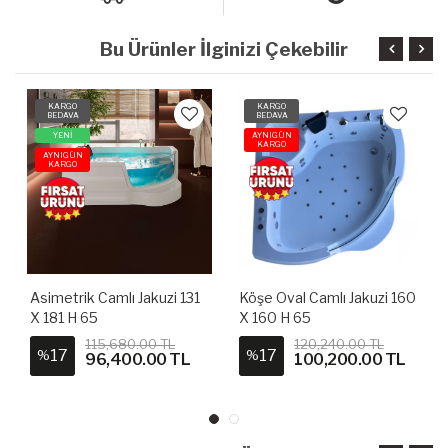
Bu Ürünler İlginizi Çekebilir
KARGO
KARGO
BEDAVA
BEDAVA
YENİ
AYNIGÜN
KARGO
AYNIGÜN
KARGO
Asimetrik Camlı Jakuzi 131
Köşe Oval Camlı Jakuzi 160
X 181 H 65
X 160 H 65
115,680.00 TL
120,240.00 TL
17
17
%
%
96,400.00 TL
100,200.00 TL