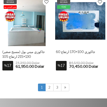
BEDAVA
BEDAVA
نفس الشحن يوم
YENİ
جاكوزي 100×170 ارتفاع 60
جاكوزي ميني بول (مسبح صغير)
130×215 ارتفاع 105
74,340.00 Dolar
84,540.00 Dolar
17
17
%
%
61,950.00 Dolar
70,450.00 Dolar
1
2
3