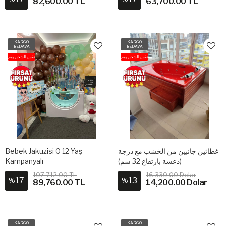
82,600.00 TL
63,700.00 TL
KARGO
KARGO
BEDAVA
BEDAVA
نفس الشحن يوم
نفس الشحن يوم
Bebek Jakuzisi 0 12 Yaş
غطائين جانبين من الخشب مع درجة
Kampanyalı
(دعسة بارتفاع 32 سم)
107,712.00 TL
16,330.00 Dolar
17
13
%
%
89,760.00 TL
14,200.00 Dolar
KARGO
KARGO