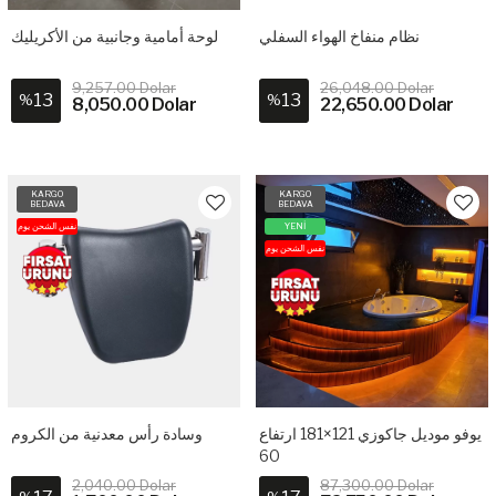
نظام منفاخ الهواء السفلي
لوحة أمامية وجانبية من الأكريليك
9,257.00 Dolar
26,048.00 Dolar
13
13
%
%
8,050.00 Dolar
22,650.00 Dolar
KARGO
KARGO
BEDAVA
BEDAVA
نفس الشحن يوم
YENİ
نفس الشحن يوم
يوفو موديل جاكوزي 121×181 ارتفاع
وسادة رأس معدنية من الكروم
60
2,040.00 Dolar
87,300.00 Dolar