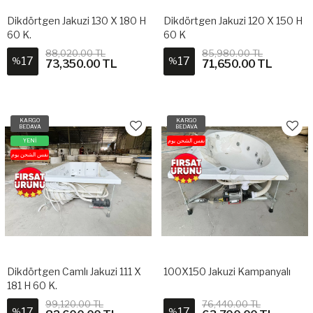
Dikdörtgen Jakuzi 130 X 180 H
Dikdörtgen Jakuzi 120 X 150 H
60 K.
60 K
88,020.00 TL
85,980.00 TL
17
17
%
%
73,350.00 TL
71,650.00 TL
KARGO
KARGO
BEDAVA
BEDAVA
YENİ
نفس الشحن يوم
نفس الشحن يوم
Dikdörtgen Camlı Jakuzi 111 X
100X150 Jakuzi Kampanyalı
181 H 60 K.
99,120.00 TL
76,440.00 TL
17
17
%
%