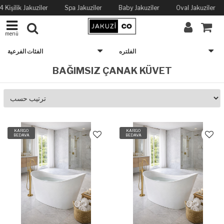
4 Kişilik Jakuziler
Spa Jakuziler
Baby Jakuziler
Oval Jakuziler
menü
الفلتره
الفئات الفرعية
BAĞIMSIZ ÇANAK KÜVET
KARGO
KARGO
BEDAVA
BEDAVA