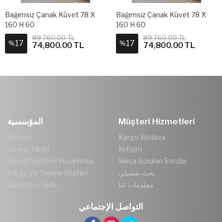
Bağımsız Çanak Küvet 78 X
Bağımsız Çanak Küvet 78 X
160 H 60
160 H 60
89,760.00 TL
89,760.00 TL
17
17
%
%
74,800.00 TL
74,800.00 TL
المؤسسية
Müşteri Hizmetleri
İletişim
Kargo Bedava
Sipariş Takibi
İletişim
Kişisel Verilerin Korunması
Sıkça Sorulan Sorular
Kargo ve Taşıma Bilgileri
بحث تفصيلي
Garanti ve İade
معلومات عنا
التواصل الإجتماعي