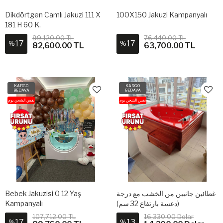
Dikdörtgen Camlı Jakuzi 111 X
100X150 Jakuzi Kampanyalı
181 H 60 K.
99,120.00 TL
76,440.00 TL
17
17
%
%
82,600.00 TL
63,700.00 TL
KARGO
KARGO
BEDAVA
BEDAVA
نفس الشحن يوم
نفس الشحن يوم
Bebek Jakuzisi 0 12 Yaş
غطائين جانبين من الخشب مع درجة
Kampanyalı
(دعسة بارتفاع 32 سم)
107,712.00 TL
16,330.00 Dolar
17
13
%
%