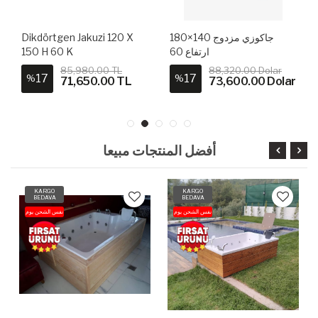
جاكوزي مزدوج 140×180
Dikdörtgen Jakuzi 120 X
ارتفاع 60
150 H 60 K
85,980.00 TL
88,320.00 Dolar
17
17
%
%
71,650.00 TL
73,600.00 Dolar
أفضل المنتجات مبيعا
KARGO
KARGO
BEDAVA
BEDAVA
نفس الشحن يوم
نفس الشحن يوم