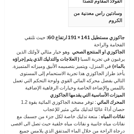
الفولاذ المقاوم للصدأ
وسادتين راس معدنية من
الكروم
جاكوزي مستطيل 141 × 191 ارتفاع 60:
حيث تلتقي
الفخامة والراحة
الجاكوزي او
المنتجع الصحي
وهو خيار مثالي لأولئك الذين
( العلاجات والتدليك الذي يتم إجراؤه
يرغبون في تجربة السبا
بالماء)
في المنزل، ويتميز بتصميمه الأنيق وميزاته المتميزة.
يأخذ طراز الجاكوزي هذا تجربة الاستحمام إلى المستوى
التالي بفضل محركه المائي القوي ولوحة التحكم التي تعمل
باللمس والإضاءة الخاصة وخيارات الرفاهية الإضافية
الميزات الأساسية التي يقدمها الجاكوزي
المحرك المائي
: توفر مضخة الجاكوزي المائية بقوة 1.2
حصان أداءً عاليًا لتدليك مائي مثير للإعجاب
نفاثات المياه
: متعة تدليك خاصة لكل جزء من جسمك مع
نفاثات مياه جانبية و نفاثات مياه خلفية حيث تصل الى اقصى
درجاة الراحة من خلال الماء المدتفق الذي يلامس جميع