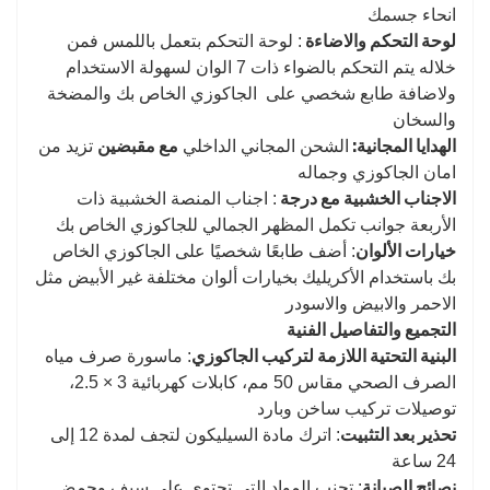
انحاء جسمك
لوحة التحكم والاضاءة
: لوحة التحكم بتعمل باللمس فمن
خلاله يتم التحكم بالضواء ذات 7 الوان لسهولة الاستخدام
ولاضافة طابع شخصي على الجاكوزي الخاص بك والمضخة
والسخان
الهدايا المجانية:
مع مقبضين
الشحن المجاني الداخلي
تزيد من
امان الجاكوزي وجماله
الاجناب الخشبية مع درجة
: اجناب المنصة الخشبية ذات
الأربعة جوانب تكمل المظهر الجمالي للجاكوزي الخاص بك
خيارات الألوان
: أضف طابعًا شخصيًا على الجاكوزي الخاص
بك باستخدام الأكريليك بخيارات ألوان مختلفة غير الأبيض مثل
الاحمر والابيض والاسودر
التجميع والتفاصيل الفنية
البنية التحتية اللازمة لتركيب الجاكوزي
: ماسورة صرف مياه
الصرف الصحي مقاس 50 مم، كابلات كهربائية 3 × 2.5،
توصيلات تركيب ساخن وبارد
تحذير بعد التثبيت
: اترك مادة السيليكون لتجف لمدة 12 إلى
24 ساعة
نصائح الصيانة
: تجنب المواد التي تحتوي على سيف وحمض