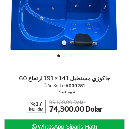
جاكوزي مستطيل 141 × 191 ارتفاع 60
Ürün Kodu :
#000281
تقييم عام
3
89,160.00 Dolar
%17
74,300.00
Dolar
İNDİRİM
WhatsApp Sipariş Hattı