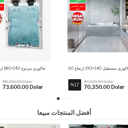
YENİ
نفس الشحن
نف
يوم
وزي مستطيل 140×190 ارتفاع 60
جاكوزي مزدوج 140×180 ارتفاع 60
88,320.00 Dolar
84,420.00 Dolar
17
%
73,600.00 Dolar
70,350.00 Dolar
أفضل المنتجات مبيعا