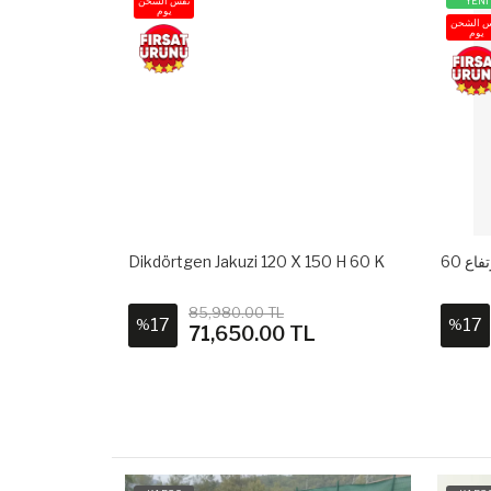
YENİ
نفس الشحن
يوم
س الشحن
يوم
180 H 60 K.
Dikdörtgen Jakuzi 120 X 150 H 60 K
85,980.00 TL
17
17
%
%
L
71,650.00 TL