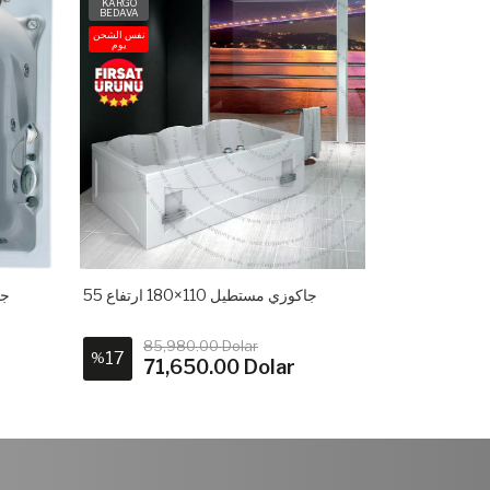
KARGO
KARGO
BEDAVA
BEDAVA
نفس الشحن
نفس الشحن
يوم
يوم
جاكوزي مستطيل 110×180 ارتفاع 55
جاك
85,980.00 Dolar
90,1
17
17
%
%
71,650.00 Dolar
75,