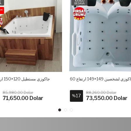
O
KARGO
A
BEDAVA
نف
وزي لشخصين 149×149 ارتفاع 60
جاكوزي مستطيل 120×150 ارتفاع 60
85,980.00 Dolar
88,260.00 Dolar
17
%
71,650.00 Dolar
73,550.00 Dolar