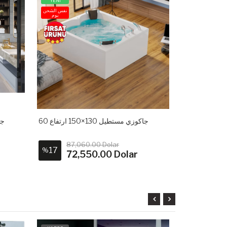
YENİ
YENİ
نفس الشحن
يوم
جاكوزي مستطيل 130×150 ارتفاع 60
جاك
87,060.00 Dolar
84,5
17
17
%
%
72,550.00 Dolar
70,