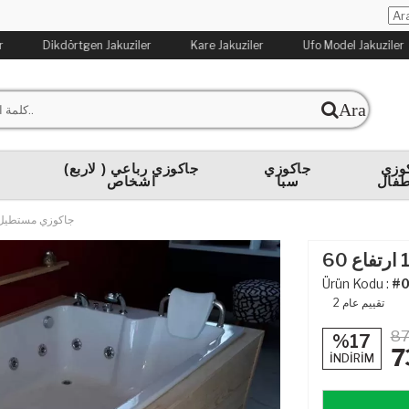
Dikdörtgen Jakuziler
Kare Jakuziler
Ufo Model Jakuziler
Ara
وزي
جاكوزي
(جاكوزي رباعي ( لاربع
ج
طفال
سبا
اشخاص
جاكوزي مستطيل 121×191 ارتفاع 
Ürün Kodu :
#
تقييم عام
2
87
%17
7
İNDİRİM