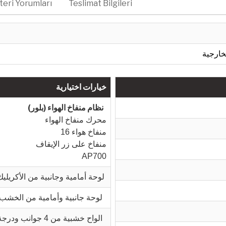
eri Yorumları
Teslimat Bilgileri
لخارجية
خيارات اختيارية
نظام منفاخ الهواء (بلور)
محرك منفاخ الهواء
16 منفاخ هواء
منفاخ على زر الإيقاف
AP700
لوحة أمامية وجانبية من الأكريليك
لوحة جانبية وأمامية من الخشب ودرجة (خطوة)
الواح خشبية من 4 جوانب ودرجة (خطوة)