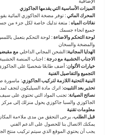
الإضافية
الميزات الأساسية التي يقدمها الجاكوزي
المحرك المائي
: توفر مضخة الجاكوزي المائية بقوة 1.2 حصان أداءً عاليًا لتدليك مائي مثير للإع
نفاثات المياه
: متعة تدليك خاصة لكل جزء من جسمك
جميع انحاء جسمك
لوحة التحكم والاضاءة
والمضخة والسخان
الهدايا المجانية:
مع مقبضي
الشحن المجاني الداخلي
الاجناب الخشبية مع درجة
: اجناب المنصة الخشبية
خيارات الألوان
: أضف طابعًا شخصيًا على الجاكوزي 
التجميع والتفاصيل الفنية
البنية التحتية اللازمة لتركيب الجاكوزي
: ماسورة صرف مياه الصرف 
تحذير بعد التثبيت
: اترك مادة السيليكون لتجف لمدة 12 إلى 24 سا
نصائح الصيانة
: تجنب المواد التي تحتوي على سيف
الجاكوزي والسبا جاكوزي يحول منزلك إلى مركز صح
معلومات تقنية
قبل الطلب
، يرجى التحقق من مدى ملاءمة المكا
يمكنك الاتصال بنا للحصول على الدعم الفني
يجب أن يحتوي الموقع الذي سيتم تركيب منتج الجاكوزي فيه على تصريف مياه ال