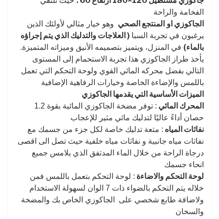
جاكوزي مستطيل 120×180 ارتفاع 60 :
حيث تلتقي
الفخامة والراحة
الجاكوزي او
المنتجع الصحي
وهو خيار مثالي لأولئك الذين
( العلاجات والتدليك الذي يتم إجراؤه
يرغبون في تجربة السبا
بالماء)
في المنزل، ويتميز بتصميمه الأنيق وميزاته المتميزة.
يأخذ طراز الجاكوزي هذا تجربة الاستحمام إلى المستوى
التالي بفضل محركه المائي القوي ولوحة التحكم التي تعمل
باللمس والإضاءة الخاصة وخيارات الرفاهية الإضافية
الميزات الأساسية التي يقدمها الجاكوزي
المحرك المائي
: توفر مضخة الجاكوزي المائية بقوة 1.2
حصان أداءً عاليًا لتدليك مائي مثير للإعجاب
نفاثات المياه
: متعة تدليك خاصة لكل جزء من جسمك مع
نفاثات مياه جانبية و نفاثات مياه خلفية حيث تصل الى اقصى
درجاة الراحة من خلال الماء المدتفق الذي يلامس جميع
انحاء جسمك
لوحة التحكم والاضاءة
: لوحة التحكم بتعمل باللمس فمن
خلاله يتم التحكم بالضواء ذات 7 الوان لسهولة الاستخدام
ولاضافة طابع شخصي على الجاكوزي الخاص بك والمضخة
والسخان