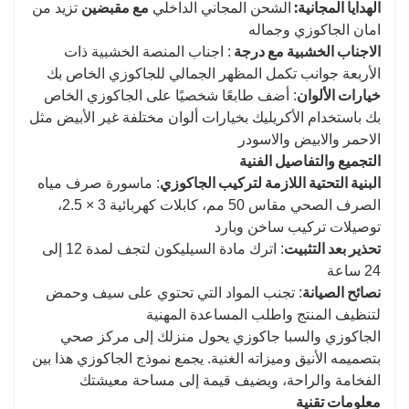
الهدايا المجانية:
مع مقبضين
الشحن المجاني الداخلي
تزيد من
امان الجاكوزي وجماله
الاجناب الخشبية مع درجة
: اجناب المنصة الخشبية ذات
الأربعة جوانب تكمل المظهر الجمالي للجاكوزي الخاص بك
خيارات الألوان
: أضف طابعًا شخصيًا على الجاكوزي الخاص
بك باستخدام الأكريليك بخيارات ألوان مختلفة غير الأبيض مثل
الاحمر والابيض والاسودر
التجميع والتفاصيل الفنية
البنية التحتية اللازمة لتركيب الجاكوزي
: ماسورة صرف مياه
الصرف الصحي مقاس 50 مم، كابلات كهربائية 3 × 2.5،
توصيلات تركيب ساخن وبارد
تحذير بعد التثبيت
: اترك مادة السيليكون لتجف لمدة 12 إلى
24 ساعة
نصائح الصيانة
: تجنب المواد التي تحتوي على سيف وحمض
لتنظيف المنتج واطلب المساعدة المهنية
الجاكوزي والسبا جاكوزي يحول منزلك إلى مركز صحي
بتصميمه الأنيق وميزاته الغنية. يجمع نموذج الجاكوزي هذا بين
الفخامة والراحة، ويضيف قيمة إلى مساحة معيشتك
معلومات تقنية