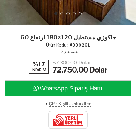
جاكوزي مستطيل 120×180 ارتفاع 60
Ürün Kodu :
#000261
تقييم عام
2
87,300.00 Dolar
%17
72,750.00
Dolar
İNDİRİM
WhatsApp Sipariş Hattı
+
Çift Kişilik Jakuziler