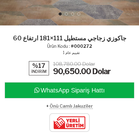
جاكوزي زجاجي مستطيل 111×181 ارتفاع 60
Ürün Kodu :
#000272
تقييم عام
1
108,780.00 Dolar
%17
90,650.00
Dolar
İNDİRİM
WhatsApp Sipariş Hattı
+
Önü Camlı Jakuziler