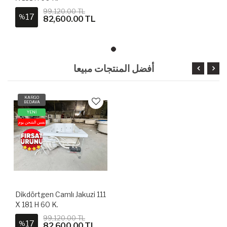
99,120.00 TL
17
%
82,600.00 TL
أفضل المنتجات مبيعا
KARGO
BEDAVA
YENİ
نفس الشحن يوم
Dikdörtgen Camlı Jakuzi 111
X 181 H 60 K.
99,120.00 TL
17
%
82,600.00 TL