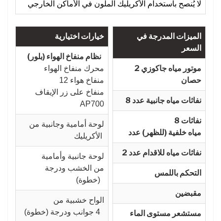
لا يُنصح باستخدام الأكريليك الملون في الأماكن الخارجي
الميزات المدرجة في
خيارات اختيارية
السعر
نظام منفاخ الهواء (بلور)
موتور مياه جاكوزي 2
محرك منفاخ الهواء
حصان
12 منفاخ هواء
منفاخ على زر الإيقاف
نفاثات مياه جانبية عدد 8
AP700
8 نفاثات
لوحة أمامية وجانبية من
مياه خلفية (للظهر) عدد
الأكريليك
نفاثات مياه للاقدام عدد 2
لوحة جانبية وأمامية
من الخشب ودرجة
التحكم باللمس
(خطوة)
مقبضين
الواح خشبية من
4 جوانب ودرجة (خطوة)
مستشعر مستوى الماء