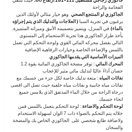
جاكوزي زجاجي مستطيل 111×181 ارتفاع 60:
حيث تلتقي
الفخامة والراحة
الجاكوزي او
المنتجع الصحي
وهو خيار مثالي لأولئك الذين
( العلاجات والتدليك الذي يتم إجراؤه
يرغبون في تجربة السبا
بالماء)
في المنزل، ويتميز بتصميمه الأنيق وميزاته المتميزة.
يأخذ طراز الجاكوزي هذا تجربة الاستحمام إلى المستوى
التالي بفضل محركه المائي القوي ولوحة التحكم التي تعمل
باللمس والإضاءة الخاصة وخيارات الرفاهية الإضافية
الميزات الأساسية التي يقدمها الجاكوزي
المحرك المائي
: توفر مضخة الجاكوزي المائية بقوة 1.2
حصان أداءً عاليًا لتدليك مائي مثير للإعجاب
نفاثات المياه
: متعة تدليك خاصة لكل جزء من جسمك مع
نفاثات مياه جانبية و نفاثات مياه خلفية حيث تصل الى اقصى
درجاة الراحة من خلال الماء المدتفق الذي يلامس جميع
انحاء جسمك
لوحة التحكم والاضاءة
: لوحة التحكم بتعمل باللمس فمن
خلاله يتم التحكم بالضواء ذات 7 الوان لسهولة الاستخدام
ولاضافة طابع شخصي على الجاكوزي الخاص بك والمضخة
والسخان