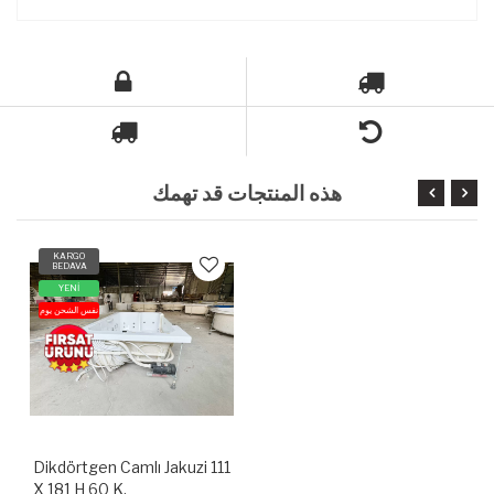
هذه المنتجات قد تهمك
KARGO
BEDAVA
YENİ
نفس الشحن يوم
Dikdörtgen Camlı Jakuzi 111
X 181 H 60 K.