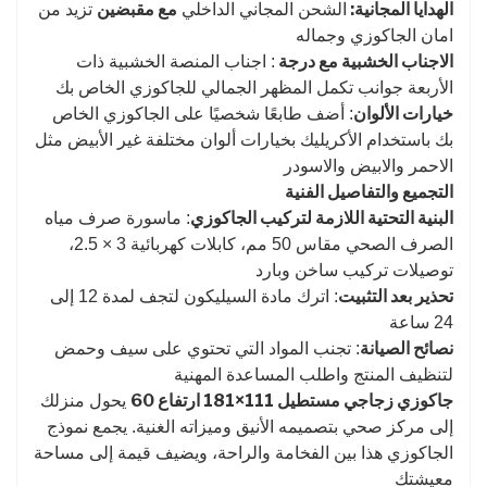
الهدايا المجانية:
مع مقبضين
الشحن المجاني الداخلي
تزيد من
امان الجاكوزي وجماله
الاجناب الخشبية مع درجة
: اجناب المنصة الخشبية ذات
الأربعة جوانب تكمل المظهر الجمالي للجاكوزي الخاص بك
خيارات الألوان
: أضف طابعًا شخصيًا على الجاكوزي الخاص
بك باستخدام الأكريليك بخيارات ألوان مختلفة غير الأبيض مثل
الاحمر والابيض والاسودر
التجميع والتفاصيل الفنية
البنية التحتية اللازمة لتركيب الجاكوزي
: ماسورة صرف مياه
الصرف الصحي مقاس 50 مم، كابلات كهربائية 3 × 2.5،
توصيلات تركيب ساخن وبارد
تحذير بعد التثبيت
: اترك مادة السيليكون لتجف لمدة 12 إلى
24 ساعة
نصائح الصيانة
: تجنب المواد التي تحتوي على سيف وحمض
لتنظيف المنتج واطلب المساعدة المهنية
جاكوزي زجاجي مستطيل 111×181 ارتفاع 60
يحول منزلك
إلى مركز صحي بتصميمه الأنيق وميزاته الغنية. يجمع نموذج
الجاكوزي هذا بين الفخامة والراحة، ويضيف قيمة إلى مساحة
معيشتك