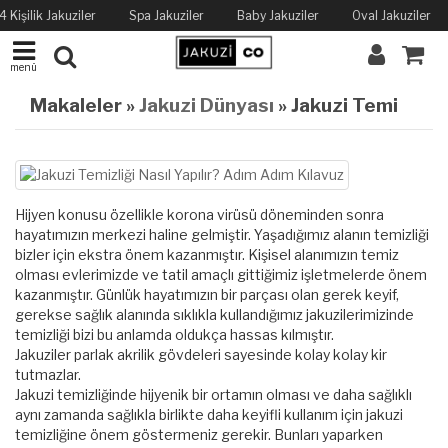
4 Kişilik Jakuziler
Spa Jakuziler
Baby Jakuziler
Oval Jakuziler
menü
Makaleler »
Jakuzi Dünyası
» Jakuzi Temizliği Nasıl Yapılır? Adım Adım Kılavuz
Hijyen konusu özellikle korona virüsü döneminden sonra
hayatımızın merkezi haline gelmiştir. Yaşadığımız alanın temizliği
bizler için ekstra önem kazanmıştır. Kişisel alanımızın temiz
olması evlerimizde ve tatil amaçlı gittiğimiz işletmelerde önem
kazanmıştır. Günlük hayatımızın bir parçası olan gerek keyif,
gerekse sağlık alanında sıklıkla kullandığımız jakuzilerimizinde
temizliği bizi bu anlamda oldukça hassas kılmıştır.
Jakuziler parlak akrilik gövdeleri sayesinde kolay kolay kir
tutmazlar.
Jakuzi temizliğinde hijyenik bir ortamın olması ve daha sağlıklı
aynı zamanda sağlıkla birlikte daha keyifli kullanım için jakuzi
temizliğine önem göstermeniz gerekir. Bunları yaparken