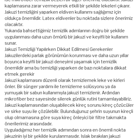
kaplamasına zarar vermeyerek etkili bir şekilde lekeleri çıkarır.
Jakuzi temizliğini yaparken eldiven kullanımı sağlığımız için
oldukça önemlidir. Latex eldivenler bu noktada sizlere önerimiz
olacaktır.
Yukarıda bahsettiğimiz temizlik adımlarının doğru bir şekilde
uygulanması daha uzun ömürlü bir jakuzi ve keyifli bir kullanım
sunar.
Jakuzi Temizliği Yapılırken Dikkat Edilmesi Gerekenler
Jakuzilerdeki parlak görünümün korunması ve daha uzun yıllar
boyunca keyifli bir jakuzi deneyimi yaşamak için temizlik
önemlidir ama bu temizliği yaparken de bazı noktalara dikkat
etmek gerekir
Jakuzi kaplamasını düzenli olarak temizlemek leke ve kirleri
önler. Bir sünger yardımı ile temizleme solüsyonu ya da
yumuşak bir sabun kullanımıyla jakuzi temizlenir. Ardından
mikrofiber bez sayesinde silerek günlük rutini tamamlayabiliriz.
Jakuzi kaplamasından oluşabilecek kireç sorunu kireç çözücüler
ve sirke suyu ile çözülebilir. Bulunduğunuz şehrin suyunun kireçli
olup olmamasına göre suya kireç önleyici bir filtre takmakta
önerilerimiz arasındadır.
Uyguladığımız her temizlik adımından sonra en önemli nokta
jakuzinin iyi bir şekilde kurulanmasıdır. Islak bırakılan jakuzi