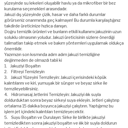
yüzeyinde su lekeleri oluşabilir havlu ya da mikrofiber bir bez
kurulama seçenekleri arasındadır.
Jakuzi dış yüzeyinde çizik, hasar ve daha farklı durumlar
görürseniz onarımında geç kalmayın! Bu durumla karşılaştığınız
takdirde üreticinize hızlıca danışın.
Doğru temizlik ürünleri ve bunların etkili kullanımı jakuzinin uzun
soluklu olmasının yoludur. Jakuzi üreticisinin sizlere önerdiği
talimatları takip etmek ve bakım yöntemleri uygulamak oldukça
önemlidir.
Yazımızın son kısmında adım adım jakuzi temizliğine
değinmeden de olmazdı tabii ki
1. Jakuziyi Boşaltın
2. Filtreyi Temizleyin
3. Jakuzi Yüzeyini Temzileyin: Jakuzi içerisindeki köpük
kalıntılarını ve kiri, yumuşak bir sünger ve beyaz sirke ile
temzileyebilirsiniz.
4. Hidromasaj Jetlerini Temizleyin: Jakuziyi ılık suyla
doldurduktan sonra beyaz sirkeyi suya ekleyin. Jetleri çalıştırıp
ortalama 15 dakika boyunca jakuziyi çalıştırın. Yaptığımız bu
işlem jet içindeki kalıntıları temizleyecektir.
5. Suyu Boşaltın ve Durulayın: Sirke ile birlikte jakuziyi
temizledikten sonra jakuziyi boşaltın ve ılık bir suyla doldurun