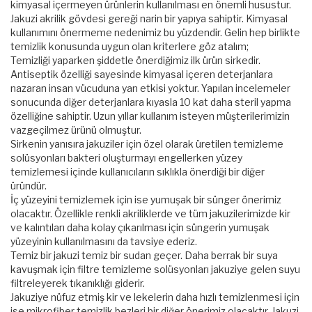
kimyasal içermeyen ürünlerin kullanılması en önemli husustur.
Jakuzi akrilik gövdesi gereği narin bir yapıya sahiptir. Kimyasal
kullanımını önermeme nedenimiz bu yüzdendir. Gelin hep birlikte
temizlik konusunda uygun olan kriterlere göz atalım;
Temizliği yaparken şiddetle önerdiğimiz ilk ürün sirkedir.
Antiseptik özelliği sayesinde kimyasal içeren deterjanlara
nazaran insan vücuduna yan etkisi yoktur. Yapılan incelemeler
sonucunda diğer deterjanlara kıyasla 10 kat daha steril yapma
özelliğine sahiptir. Uzun yıllar kullanım isteyen müşterilerimizin
vazgeçilmez ürünü olmuştur.
Sirkenin yanısıra jakuziler için özel olarak üretilen temizleme
solüsyonları bakteri oluşturmayı engellerken yüzey
temizlemesi içinde kullanıcıların sıklıkla önerdiği bir diğer
üründür.
İç yüzeyini temizlemek için ise yumuşak bir sünger önerimiz
olacaktır. Özellikle renkli akriliklerde ve tüm jakuzilerimizde kir
ve kalıntıları daha kolay çıkarılması için süngerin yumuşak
yüzeyinin kullanılmasını da tavsiye ederiz.
Temiz bir jakuzi temiz bir sudan geçer. Daha berrak bir suya
kavuşmak için filtre temizleme solüsyonları jakuziye gelen suyu
filtreleyerek tıkanıklığı giderir.
Jakuziye nüfuz etmiş kir ve lekelerin daha hızlı temizlenmesi için
ise mikrofiber temizlik bezleri bir diğer önerimiz olacaktır. Jakuzi