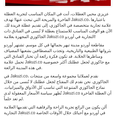
عزيزي محبي العطلات، أنت في المكان المناسب لتجربة العطلة
الفاخرة والمريحة التي تبحث عنها! تهدف Jakuzi.co، باعتبارها
علامة تجارية متخصصة في الجاكوزي، إلى تقديم عطلة فريدة لك.
الآن هو الوقت المناسب للاستمتاع بعطلة لا تُنسى في الفنادق ذات
الجاكوزي المجهزة بعلامة Jakuzi.co التجارية في أوردو!
مقاطعة أوردو مدينة تبهر بجمالها في كل موسم. تشتهر أوردو
بثرواتها الطبيعية والتاريخية، وتجذب المصطافين بشعبها المضياف
ومناظرها الخلابة. قد تكون فكرة رائعة أن تختار الفنادق التي
تحمل علامة Jakuzi.co مع جاكوزي لجعل عطلتك أكثر خصوصية
في هذه المدينة الرائعة.
في Jakuzi.co، نقدم لعملائنا مجموعة واسعة من منتجات
الجاكوزي. نحن نقدم لك المفتاح لجعل عطلتك لا تُنسى من خلال
نماذج الجاكوزي المتنوعة التي تناسب كل الأذواق والميزانيات.
تُظهر سياسة الأسعار المعقولة لدى Jakuzi.co أن العطلة الفاخرة
لم تعد حلماً.
ألن يكون من الرائع تجربة الراحة والرفاهية التي تقدمها العلامة
التجارية Jakuzi.co في أوردو مع أحبائك خلال الأوقات الخاصة