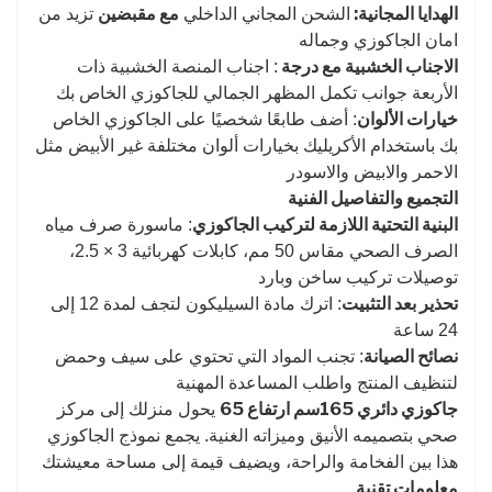
الهدايا المجانية:
مع مقبضين
الشحن المجاني الداخلي
تزيد من
امان الجاكوزي وجماله
الاجناب الخشبية مع درجة
: اجناب المنصة الخشبية ذات
الأربعة جوانب تكمل المظهر الجمالي للجاكوزي الخاص بك
خيارات الألوان
: أضف طابعًا شخصيًا على الجاكوزي الخاص
بك باستخدام الأكريليك بخيارات ألوان مختلفة غير الأبيض مثل
الاحمر والابيض والاسودر
التجميع والتفاصيل الفنية
البنية التحتية اللازمة لتركيب الجاكوزي
: ماسورة صرف مياه
الصرف الصحي مقاس 50 مم، كابلات كهربائية 3 × 2.5،
توصيلات تركيب ساخن وبارد
تحذير بعد التثبيت
: اترك مادة السيليكون لتجف لمدة 12 إلى
24 ساعة
نصائح الصيانة
: تجنب المواد التي تحتوي على سيف وحمض
لتنظيف المنتج واطلب المساعدة المهنية
جاكوزي دائري 165سم ارتفاع 65
يحول منزلك إلى مركز
صحي بتصميمه الأنيق وميزاته الغنية. يجمع نموذج الجاكوزي
هذا بين الفخامة والراحة، ويضيف قيمة إلى مساحة معيشتك
معلومات تقنية