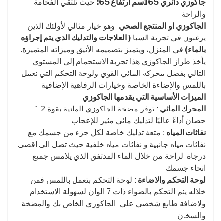
جاكوزي دائري 165سم ارتفاع 65:
حيث تلتقي الفخامة
والراحة
الجاكوزي او
المنتجع الصحي
وهو خيار مثالي لأولئك الذين
( العلاجات والتدليك الذي يتم إجراؤه
يرغبون في تجربة السبا
بالماء)
في المنزل، ويتميز بتصميمه الأنيق وميزاته المتميزة.
يأخذ طراز الجاكوزي هذا تجربة الاستحمام إلى المستوى
التالي بفضل محركه المائي القوي ولوحة التحكم التي تعمل
باللمس والإضاءة الخاصة وخيارات الرفاهية الإضافية
الميزات الأساسية التي يقدمها الجاكوزي
المحرك المائي
: توفر مضخة الجاكوزي المائية بقوة 1.2
حصان أداءً عاليًا لتدليك مائي مثير للإعجاب
نفاثات المياه
: متعة تدليك خاصة لكل جزء من جسمك مع
نفاثات مياه جانبية و نفاثات مياه خلفية حيث تصل الى اقصى
درجاة الراحة من خلال الماء المدتفق الذي يلامس جميع
انحاء جسمك
لوحة التحكم والاضاءة
: لوحة التحكم بتعمل باللمس فمن
خلاله يتم التحكم بالضواء ذات 7 الوان لسهولة الاستخدام
ولاضافة طابع شخصي على الجاكوزي الخاص بك والمضخة
والسخان