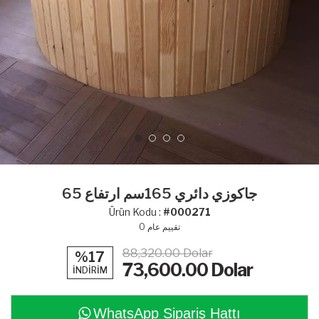
جاكوزي دائري 165سم ارتفاع 65
Ürün Kodu :
#000271
تقييم عام
0
88,320.00 Dolar
%17
73,600.00
Dolar
İNDİRİM
WhatsApp Sipariş Hattı