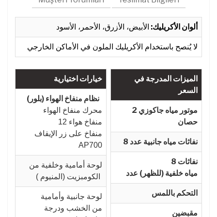
ألوان الأكريليك:
الأبيض، الأزرق، الأحمر، الأسود
لا يُنصح باستخدام الأكريليك الملون في الأماكن الخارجي
الميزات المدرجة في
خيارات اختيارية
السعر
نظام منفاخ الهواء (بلور)
موتور مياه جاكوزي 2
محرك منفاخ الهواء
حصان
12 منفاخ هواء
منفاخ على زر الإيقاف
نفاثات مياه جانبية عدد 8
AP700
8 نفاثات
لوحة أمامية وخلفية من
مياه خلفية (للظهر) عدد
الكومبزيت (المنيوم )
التحكم باللمس
لوحة جانبية وأمامية
من الخشب ودرجة
مقبضين