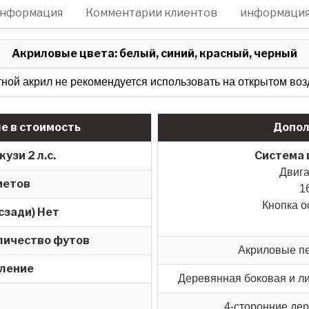
информация
Комментарии клиентов
информация
Акриловые цвета: белый, синий, красный, черный
ной акрил не рекомендуется использовать на открытом воз
е в стоимость
Допол
узи 2 л.с.
Система 
Двига
метов
1
Кнопка о
сзади) Нет
личество футов
Акриловые п
вление
Деревянная боковая и ли
4-сторонние де