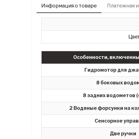
Информация о товаре
Платежная 
Цвет
Особенности, включенны
Гидромотор для джак
8 боковых водо
8 задних водометов (
2
Водяные форсунки на ко
Сенсорное упра
Две ручки