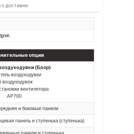
 о доставке
духе.
нительные опции
воздуходувки (Блор)
тель воздуходувки
6 воздуходувок
становки вентилятора
AP700
ередняя и боковые панели
цевая панель и ступенька (ступенька)
ревянные панели и ступенька