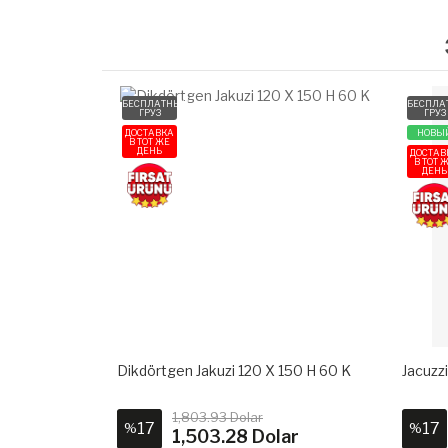
БЕСПЛАТНЫЙ
БЕСПЛА
ГРУЗ
ГРУЗ
ДОСТАВКА
НОВЫ
В ТОТ ЖЕ
ДЕНЬ
ДОСТАВ
В ТОТ 
ДЕНЬ
180 H 60 K.
Dikdörtgen Jakuzi 120 X 150 H 60 K
Jacuzz
1,803.93 Dolar
17
17
%
%
ar
1,503.28 Dolar