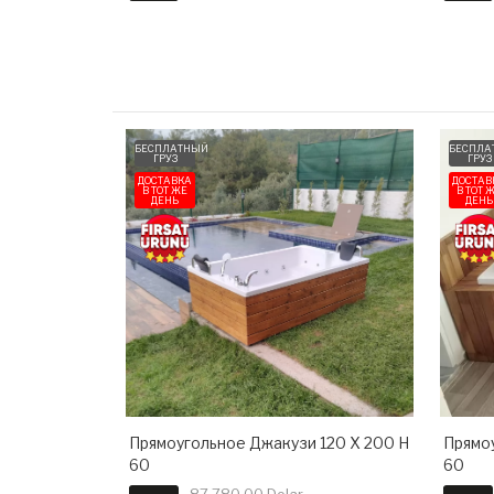
БЕСПЛАТНЫЙ
БЕСПЛА
ГРУЗ
ГРУЗ
ДОСТАВКА
ДОСТАВ
В ТОТ ЖЕ
В ТОТ 
ДЕНЬ
ДЕНЬ
121 X 191 H
Прямоугольное Джакузи 120 X 200 H
Прямоу
60
60