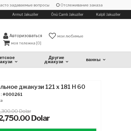
асто задаваемые вопросы
Отслеживание заказа
Armut Jakuziler
Önü Camlı Jakuziler
Kalpli Jakuziler
Авторизоваться
мои любимые
моя тележка [
0
]
етское
Другие
ванны
акузи
джакузи
льное джакузи 121 x 181 H 60
 :
#000261
ка
,300.00 Dolar
2,750.00
Dolar