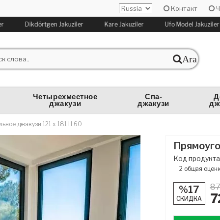
Контакт
Ч
Dikdörtgen Jakuziler
Kare Jakuziler
Ufo Model Jakuziler
Ara
Четырехместное
Спа-
Д
джакузи
джакузи
дж
ьное джакузи 121 x 181 H 60
Прямоуго
Код продукта
2
общая оцен
87
%17
7
СКИДКА