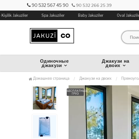
90 532 567 45 90
90 532 266 25 39
işilik Jakuziler
Spa Jakuziler
Baby Jakuziler
Oval Jakuziler
Одиночные
Джакузи на
джакузи
двоих
Домашняя страница
Джакузи на двоих
Прямоугол
БЕСПЛАТНЫЙ
ГРУЗ