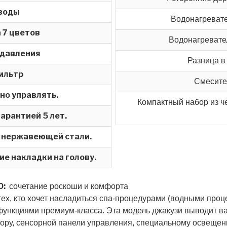
 воды
Водонагревате
 7 цветов
Водонагревате
 давления
Разница в
ильтр
Смесител
но управлять.
Компактный набор из ч
арантией 5 лет.
 нержавеющей стали.
е накладки на голову.
0:
сочетание роскоши и комфорта
тех, кто хочет насладиться спа-процедурами (водными про
ункциями премиум-класса. Эта модель джакузи выводит ва
ору, сенсорной панели управления, специальному освеще