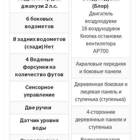
джакузи 2 л.с.
(Блор)
Двигатель
6 боковых
воздуходувки
водометов
16 воздуходувок
Кнопка остановки
8 задних водометов
вентилятора
(сзади) Нет
AP700
4
Водяные
Акриловые передняя
форсунки на
и боковые панели
количество футов
Деревянная боковая и
Сенсорное
лицевая панель и
управление
ступенька (ступенька)
Две ручки
4-сторонние
деревянные панели и
Датчик уровня
ступенька
воды
Водонагреватель