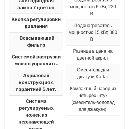
Светодиодная
мощностью 6 кВт, 220
лампа 7 цветов
В
Кнопка регулировки
Водонагреватель
давления
мощностью 15 кВт, 380
Всасывающий
В
фильтр
Разница в цене на
Системой разгрузки
цветной акрил
можно управлять.
Смеситель для
Акриловая
джакузи Kartal
конструкция с
Компактный набор из
гарантией 5 лет.
четырёх штук
Система
(смеситель-водопад
регулируемых
для джакузи)
ножек из
нержавеющей
стали.