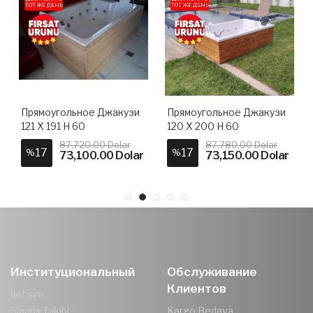
ТОТ ЖЕ ДЕНЬ
ТОТ ЖЕ ДЕНЬ
Прямоугольное Джакузи
Прямоугольное Джакузи
121 X 191 H 60
120 X 200 H 60
87,720.00 Dolar
87,780.00 Dolar
17
17
%
%
73,100.00 Dolar
73,150.00 Dolar
Институциональный
Обслуживание
Клиентов
İletişim
Sipariş Takibi
Kargo Bedava