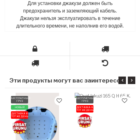
Для установки джакузи должен быть
предохранитель и заземляющий кабель.
Джакузи нельзя эксплуатировать в течение
длительного времени, не наполнив его водой.
Э
ти продукты могут вас заинтересовать
БЕСПЛАТНЫЙ
БЕСПЛАТНЫЙ
ГРУЗ
ГРУЗ
НОВЫЙ
ДОСТАВКА В
ТОТ ЖЕ ДЕНЬ
ДОСТАВКА В
ТОТ ЖЕ ДЕНЬ