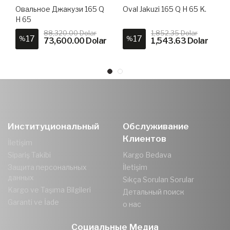
Овальное Джакузи 165 Q
Oval Jakuzi 165 Q H 65 K.
H 65
88,320.00 Dolar
1,852.35 Dolar
17
17
%
%
73,600.00 Dolar
1,543.63 Dolar
Институциональный
Обслуживание
Клиентов
İletişim
Sipariş Takibi
Kargo Bedava
Защита персональных
İletişim
данных
Sıkça Sorulan Sorular
Kargo ve Taşıma Bilgileri
Детальный поиск
Garanti ve İade
о нас
Социальные Медиа