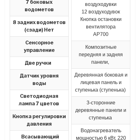
7 боковых
воздуходувки
водометов
12 воздуходувок
Кнопка остановки
8 задних водометов
вентилятора
(сзади) Нет
AP700
Сенсорное
Композитные
управление
передняя и задняя
панели,
Две ручки
Деревянная боковая и
Датчик уровня
лицевая панель и
воды
ступенька (ступенька)
Светодиодная
3-сторонние
лампа 7 цветов
деревянные панели и
Кнопка регулировки
ступенька
давления
Водонагреватель
Всасывающий
мощностью 6 кВт, 220