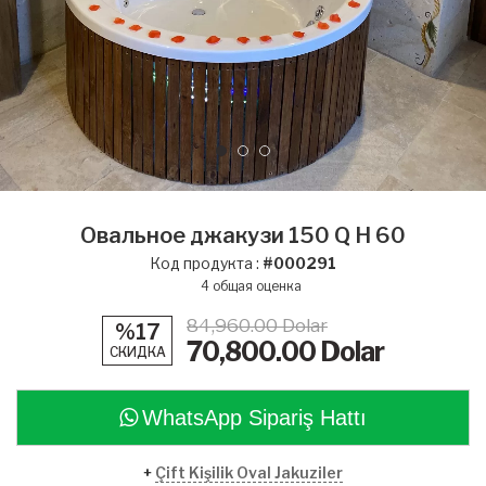
Овальное джакузи 150 Q H 60
Код продукта :
#000291
4
общая оценка
84,960.00 Dolar
%17
70,800.00
Dolar
СКИДКА
WhatsApp Sipariş Hattı
+
Çift Kişilik Oval Jakuziler