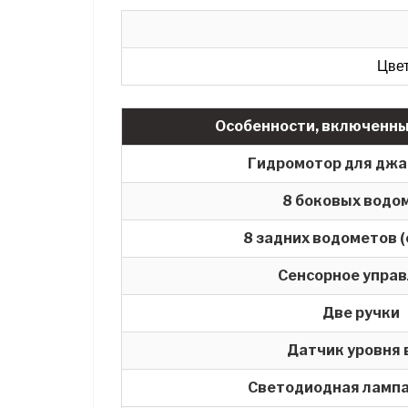
Цвет
Особенности, включенны
Гидромотор для джак
8 боковых водо
8 задних водометов (
Сенсорное упра
Две ручки
Датчик уровня
Светодиодная лампа