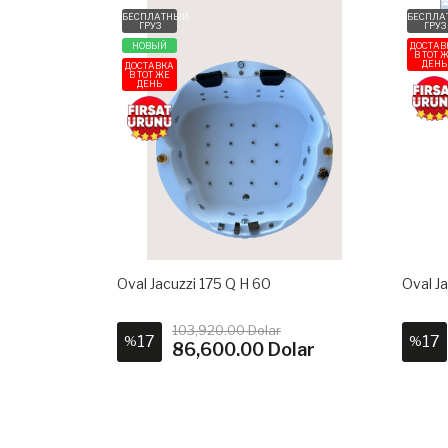
БЕСПЛАТНЫЙ
БЕСПЛА
ГРУЗ
ГРУЗ
НОВЫЙ
ДОСТАВ
В ТОТ 
ДЕНЬ
ДОСТАВКА
В ТОТ ЖЕ
ДЕНЬ
Oval Jacuzzi 175 Q H 60
Oval Ja
103,920.00 Dolar
17
17
%
%
86,600.00 Dolar