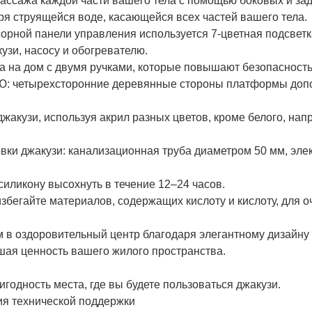
ассажа каждой части вашего тела с помощью боковых и задн
я струящейся воде, касающейся всех частей вашего тела.
орной панели управления используется 7-цветная подсветк
зи, насосу и обогревателю.
а на дом с двумя ручками, которые повышают безопасность 
тырехсторонние деревянные стороны платформы дополн
жакузи, используя акрил разных цветов, кроме белого, напр
ки джакузи: канализационная труба диаметром 50 мм, элект
иликону высохнуть в течение 12–24 часов.
бегайте материалов, содержащих кислоту и кислоту, для оч
м в оздоровительный центр благодаря элегантному дизайну
ышая ценность вашего жилого пространства.
игодность места, где вы будете пользоваться джакузи.
ия технической поддержки