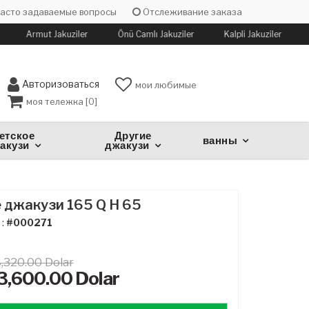
асто задаваемые вопросы
Отслеживание заказа
Armut Jakuziler
Önü Camlı Jakuziler
Kalpli Jakuziler
K
Авторизоваться
мои любимые
моя тележка [
0
]
етское
Другие
ванны
акузи
джакузи
 джакузи 165 Q H 65
 :
#000271
,320.00 Dolar
3,600.00
Dolar