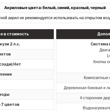
Акриловые цвета: белый, синий, красный, черный
ной акрил не рекомендуется использовать на открытом воз
е в стоимость
Допол
узи 2 л.с.
Система 
Двига
метов
1
Кнопка о
сзади) Нет
вление
Композитные 
Деревянная боковая и ли
 воды
4-сторонние де
 7 цветов
Водонагревате