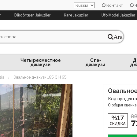
Контакт
Ч
Dikdörtgen Jakuziler
Kare Jakuziler
Ufo Model Jakuziler
Ara
Четырехместное
Спа-
Д
джакузи
джакузи
дж
zis
Овальное джакузи 165 Q H 65
Овальное
Код продукта
0
общая оценка
88
%17
7
СКИДКА