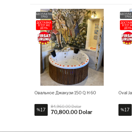
БЕСПЛАТНЫЙ
БЕСПЛА
ГРУЗ
ГРУЗ
ДОСТАВКА
ДОСТАВ
В ТОТ ЖЕ
В ТОТ 
ДЕНЬ
ДЕНЬ
Овальное Джакузи 150 Q H 60
Oval Ja
84,960.00 Dolar
17
17
%
%
70,800.00 Dolar