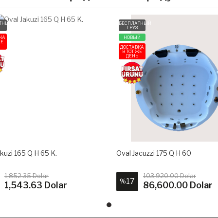
ТНЫЙ
БЕСПЛАТНЫЙ
ГРУЗ
КА
НОВЫЙ
ЖЕ
ДОСТАВКА
В ТОТ ЖЕ
ДЕНЬ
kuzi 165 Q H 65 K.
Oval Jacuzzi 175 Q H 60
1,852.35 Dolar
103,920.00 Dolar
17
%
1,543.63 Dolar
86,600.00 Dolar