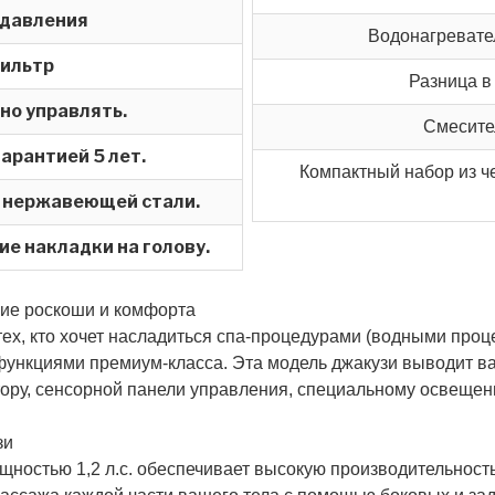
 давления
Водонагревате
ильтр
Разница в
но управлять.
Смесител
арантией 5 лет.
Компактный набор из ч
 нержавеющей стали.
е накладки на голову.
ие роскоши и комфорта
тех, кто хочет насладиться спа-процедурами (водными про
ункциями премиум-класса. Эта модель джакузи выводит ва
ору, сенсорной панели управления, специальному освеще
зи
ощностью 1,2 л.с. обеспечивает высокую производительност