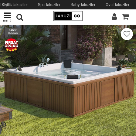
 Kişilik Jakuziler
Spa Jakuziler
Baby Jakuziler
Oval Jakuziler
menü
KARGO
BEDAVA