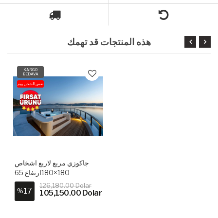
هذه المنتجات قد تهمك
KARGO
BEDAVA
نفس الشحن يوم
جاكوزي مربع لاربع اشخاص
180×180ارتفاع 65
126,180.00 Dolar
17
%
105,150.00 Dolar