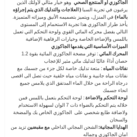
الجاكوزي او
المنتجع الصحي
وهو خيار مثالي لأولئك الذين
( العلاجات والتدليك الذي يتم إجراؤه
يرغبون في تجربة السبا
بالماء)
في المنزل، ويتميز بتصميمه الأنيق وميزاته المتميزة.
يأخذ طراز الجاكوزي هذا تجربة الاستحمام إلى المستوى
التالي بفضل محركه المائي القوي ولوحة التحكم التي تعمل
باللمس والإضاءة الخاصة وخيارات الرفاهية الإضافية
الميزات الأساسية التي يقدمها الجاكوزي
المحرك المائي
: توفر مضخة الجاكوزي المائية بقوة 1.2
حصان أداءً عاليًا لتدليك مائي مثير للإعجاب
نفاثات المياه
: متعة تدليك خاصة لكل جزء من جسمك مع
نفاثات مياه جانبية و نفاثات مياه خلفية حيث تصل الى اقصى
درجاة الراحة من خلال الماء المدتفق الذي يلامس جميع
انحاء جسمك
لوحة التحكم والاضاءة
: لوحة التحكم بتعمل باللمس فمن
خلاله يتم التحكم بالضواء ذات 7 الوان لسهولة الاستخدام
ولاضافة طابع شخصي على الجاكوزي الخاص بك والمضخة
والسخان
الهدايا المجانية:
مع مقبضين
الشحن المجاني الداخلي
تزيد من
امان الجاكوزي وجماله