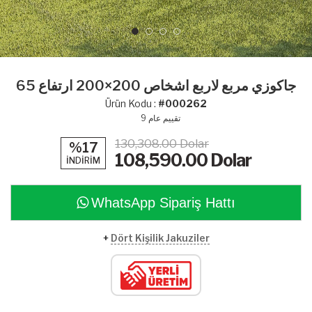
جاكوزي مربع لاربع اشخاص 200×200 ارتفاع 65
Ürün Kodu :
#000262
تقييم عام
9
130,308.00 Dolar
%17
108,590.00
Dolar
İNDİRİM
WhatsApp Sipariş Hattı
+
Dört Kişilik Jakuziler