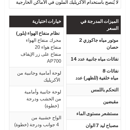
لا يُنصح باستخدام الأكريليك الملون في الأماكن الخارجية
الميزات المدرجة في
خيارات اختيارية
السعر
نظام منفاخ الهواء (بلور)
موتور مياه جاكوزي 2
محرك منفاخ الهواء
حصان
20 منفاخ هواء
منفاخ على زر الإيقاف
نفاثات مياه جانبية عدد 14
AP700
8 نفاثات
لوحة أمامية وجانبية من
مياه خلفية (للظهر) عدد
الأكريليك
التحكم باللمس
لوحة جانبية وأمامية
من الخشب ودرجة
مقبضين
(خطوة)
مستشعر مستوى الماء
الواح خشبية من
4 جوانب ودرجة (خطوة)
مصباح ليد 7 الوان