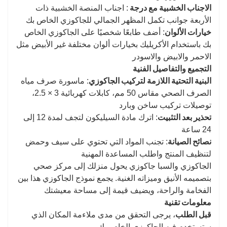
الاجناب الخشبية مع درجة
: اجناب المنصة الخشبية ذات
الأربعة جوانب تكمل المظهر الجمالي للجاكوزي الخاص بك
خيارات الألوان
: أضف طابعًا شخصيًا على الجاكوزي الخاص
بك باستخدام الأكريليك بخيارات ألوان مختلفة غير الأبيض مثل
الاحمر والابيض والاسودر
التجميع والتفاصيل الفنية
البنية التحتية اللازمة لتركيب الجاكوزي
: ماسورة صرف مياه
الصرف الصحي مقاس 50 مم، كابلات كهربائية 3 × 2.5،
توصيلات تركيب ساخن وبارد
تحذير بعد التثبيت
: اترك مادة السيليكون لتجف لمدة 12 إلى
24 ساعة
نصائح الصيانة
: تجنب المواد التي تحتوي على سيف وحمض
لتنظيف المنتج واطلب المساعدة المهنية
الجاكوزي والسبا جاكوزي يحول منزلك إلى مركز صحي
بتصميمه الأنيق وميزاته الغنية. يجمع نموذج الجاكوزي هذا بين
الفخامة والراحة، ويضيف قيمة إلى مساحة معيشتك
معلومات تقنية
قبل الطلب
، يرجى التحقق من مدى ملاءمة المكان الذي
ستستخدم فيه الجاكوزي الخاص بك