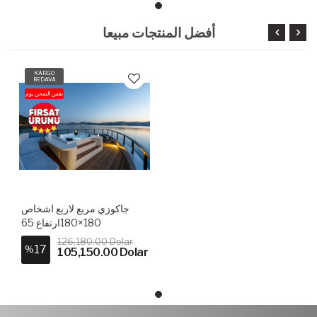
أفضل المنتجات مبيعا
KARGO
BEDAVA
نفس الشحن يوم
جاكوزي مربع لاربع اشخاص
180×180ارتفاع 65
126,180.00 Dolar
17
%
105,150.00 Dolar