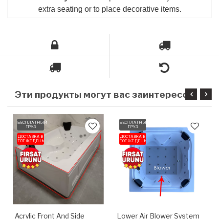
extra seating or to place decorative items.
Э
ти продукты могут вас заинтересовать
БЕСПЛАТНЫЙ
БЕСПЛАТНЫЙ
ГРУЗ
ГРУЗ
ДОСТАВКА В
ДОСТАВКА В
ТОТ ЖЕ ДЕНЬ
ТОТ ЖЕ ДЕНЬ
Acrylic Front And Side
Lower Air Blower System