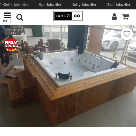
 Kişilik Jakuziler
Spa Jakuziler
Baby Jakuziler
Oval Jakuziler
menü
БЕСПЛАТНЫЙ
ГРУЗ