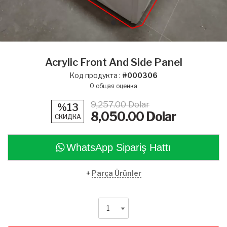
Acrylic Front And Side Panel
Код продукта :
#000306
0
общая оценка
9,257.00 Dolar
%13
8,050.00
Dolar
СКИДКА
WhatsApp Sipariş Hattı
+
Parça Ürünler