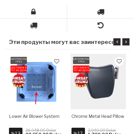
Э
ти продукты могут вас заинтересовать
БЕСПЛАТНЫЙ
БЕСПЛАТНЫЙ
ГРУЗ
ГРУЗ
ДОСТАВКА В
ДОСТАВКА В
ТОТ ЖЕ ДЕНЬ
ТОТ ЖЕ ДЕНЬ
Lower Air Blower System
Chrome Metal Head Pillow
26,048.00 Dolar
2,040.00 Dolar
13
17
%
%