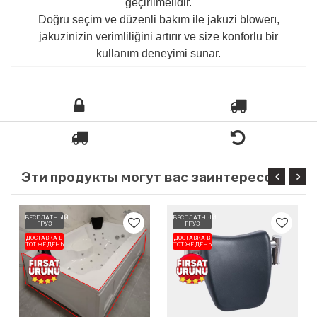
geçirilmelidir.
Doğru seçim ve düzenli bakım ile jakuzi blowerı,
jakuzinizin verimliliğini artırır ve size konforlu bir
kullanım deneyimi sunar.
Э
ти продукты могут вас заинтересовать
БЕСПЛАТНЫЙ
БЕСПЛАТНЫЙ
ГРУЗ
ГРУЗ
ДОСТАВКА В
ДОСТАВКА В
ТОТ ЖЕ ДЕНЬ
ТОТ ЖЕ ДЕНЬ