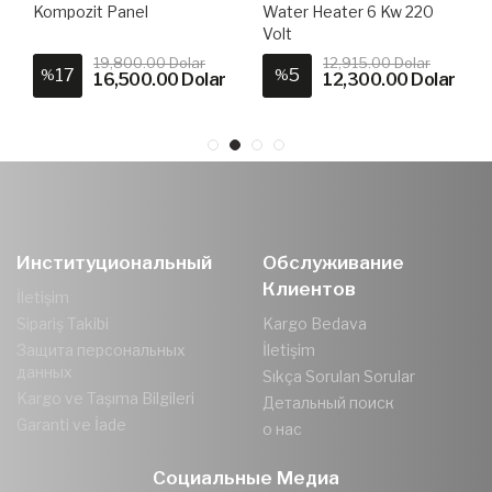
Kompozit Panel
Water Heater 6 Kw 220
Volt
19,800.00 Dolar
12,915.00 Dolar
17
5
%
%
16,500.00 Dolar
12,300.00 Dolar
Институциональный
Обслуживание
Клиентов
İletişim
Sipariş Takibi
Kargo Bedava
Защита персональных
İletişim
данных
Sıkça Sorulan Sorular
Kargo ve Taşıma Bilgileri
Детальный поиск
Garanti ve İade
о нас
Социальные Медиа