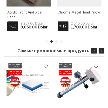
Acrylic Front And Side
Chrome Metal Head Pillow
Panel
9,257.00 Dolar
2,040.00 Dolar
13
17
%
%
8,050.00 Dolar
1,700.00 Dolar
Самые продаваемые продукты
БЕСПЛАТНЫЙ
БЕСПЛАТНЫЙ
ГРУЗ
ГРУЗ
ДОСТАВКА В
ДОСТАВКА В
ТОТ ЖЕ ДЕНЬ
ТОТ ЖЕ ДЕНЬ