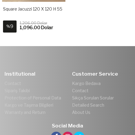
Square Jacuzzi 120 X 120 H 55
1,206.00 Dolar
9
%
1,096.00 Dolar
Institutional
Customer Service
Contact
Kargo Bedava
Sipariş Takibi
Contact
Protection of Personal Data
Sıkça Sorulan Sorular
Kargo ve Taşıma Bilgileri
Detailed Search
Warranty and Return
About Us
Social Media