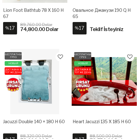
Lion Foot Bathtub 78 X 160 H
Овальное Джакузи 190 Q H
67
65
89,760.00 Dolar
17
17
%
%
74,800.00 Dolar
Teklif İsteyiniz
БЕСПЛАТНЫЙ
БЕСПЛАТНЫЙ
ГРУЗ
ГРУЗ
НОВЫЙ
НОВЫЙ
ДОСТАВКА В
ДОСТАВКА В
ТОТ ЖЕ ДЕНЬ
ТОТ ЖЕ ДЕНЬ
Jacuzzi Double 140 × 180 H 60
Heart Jacuzzi 135 X 185 H 60
88,320.00 Dolar
88,500.00 Dolar