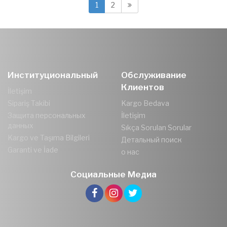
1
2
Институциональный
Обслуживание
Клиентов
İletişim
Sipariş Takibi
Kargo Bedava
Защита персональных
İletişim
данных
Sıkça Sorulan Sorular
Kargo ve Taşıma Bilgileri
Детальный поиск
Garanti ve İade
о нас
Социальные Медиа