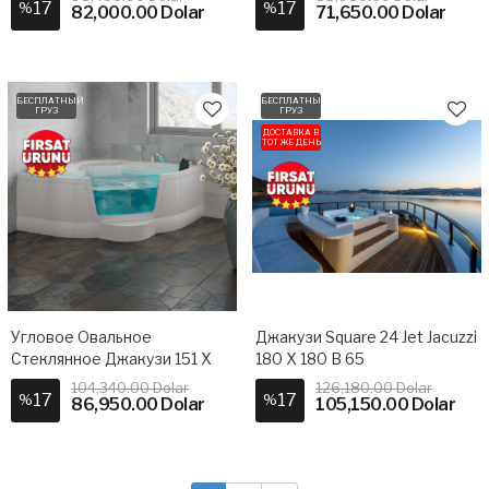
17
17
%
%
82,000.00 Dolar
71,650.00 Dolar
БЕСПЛАТНЫЙ
БЕСПЛАТНЫЙ
ГРУЗ
ГРУЗ
ДОСТАВКА В
ТОТ ЖЕ ДЕНЬ
Угловое Овальное
Джакузи Square 24 Jet Jacuzzi
Стеклянное Джакузи 151 X
180 X 180 В 65
151 H 65
104,340.00 Dolar
126,180.00 Dolar
17
17
%
%
86,950.00 Dolar
105,150.00 Dolar