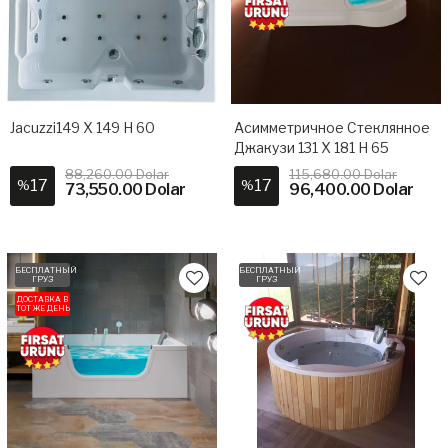
Jacuzzi149 X 149 H 60
Асимметричное Стеклянное
Джакузи 131 X 181 H 65
88,260.00 Dolar
115,680.00 Dolar
17
17
%
%
73,550.00 Dolar
96,400.00 Dolar
БЕСПЛАТНЫЙ
БЕСПЛАТНЫЙ
ГРУЗ
ГРУЗ
ДОСТАВКА В
ТОТ ЖЕ ДЕНЬ